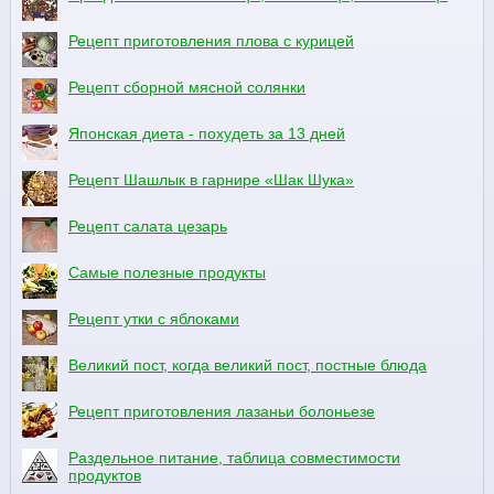
Рецепт приготовления плова с курицей
Рецепт сборной мясной солянки
Японская диета - похудеть за 13 дней
Рецепт Шашлык в гарнире «Шак Шука»
Рецепт салата цезарь
Самые полезные продукты
Рецепт утки с яблоками
Великий пост, когда великий пост, постные блюда
Рецепт приготовления лазаньи болоньезе
Раздельное питание, таблица совместимости
продуктов