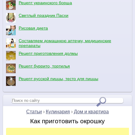
Рецепт украинского борща
Светлый праздник Пасхи
Рисовая диета
Составляем домашнюю аптечку, медицинские
препараты
Рецепт приготовления долмы
Рецепт буррито, тортилья
Рецепт русской пиццы, тесто для пиццы
Статьи
›
Кулинария
›
Дом и квартира
Как приготовить окрошку