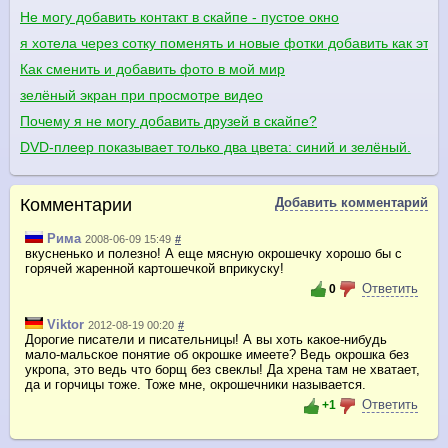
Не могу добавить контакт в скайпе - пустое окно
я хотела через сотку поменять и новые фотки добавить как это 
Как сменить и добавить фото в мой мир
зелёный экран при просмотре видео
Почему я не могу добавить друзей в скайпе?
DVD-плеер показывает только два цвета: синий и зелёный.
Комментарии
Добавить комментарий
Рима
2008-06-09 15:49
#
вкусненько и полезно! А еще мясную окрошечку хорошо бы с
горячей жаренной картошечкой вприкуску!
Ответить
0
Viktor
2012-08-19 00:20
#
Дорогие писатели и писательницы! А вы хоть какое-нибудь
мало-мальское понятие об окрошке имеете? Ведь окрошка без
укропа, это ведь что борщ без свеклы! Да хрена там не хватает,
да и горчицы тоже. Тоже мне, окрошечники называется.
Ответить
+1