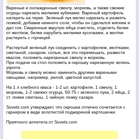
Вареные и охлажденные свеклу, морковь, а также свежие
огурцы нарезать мелкими кубиками. Вареный картофель
натереть на терке. Зеленый лук мелко нарезать и размять
ложкой, добавив немного соли, чтобы он сделался мягким и
дал сок. Сваренные вкрутую яйца очистить, отделить белки
от желтков, белки нарубить мелкими кусочками, а желтки
растереть с горчицей.
Растертый зеленый лук соединить с картофелем, желтками,
сметаной, сахаром, солью, все это перемешать, развести
квасом, положить нарезанные свеклу и морковь.
При подаче на стол положить в окрошку нарезанную зелень
укропа.
Морковь и свеклу можно заменить другими вареными
овощами, например, репой, цветной капустой.
На 1 л хлебного кваса - 1-2 шт. картофеля, 1 свеклу, 1
морковь, 1-2 свежих огурца, 50-75 г зеленого лука, 2 яйца, 2
ст. ложки сметаны, 1 чайную ложку сахара.
Sovets.com утверждает, что окрошка отлично сочетается с
гарниром в виде золотистой поджареной картошечки.
Приятного аппетита от Sovets.com