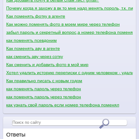
Как добавить почту в белый спам лист gmail?
Почему когда я захожу в вк то мне надо менять пороль, т.к. пиш
Как поменять фотку в агенте
Как можно поменять фото в моем мире через телефон
забыл пароль и секретный вопрос,а номер телефона поменял
как поменять псевдоним
Как поменять аву в агенте
как сменить аву через сотку
Как сменить и добавить фото в мой мир
Хотел удалить историю переписки с одним человеком - удалилас
Как правильно писать с новым годом
как поменять пароль через телефон
как поменять пароль через телефон
как узнать свой пароль если номер телефона поменял
Ответы