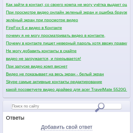
Как зайти в контакт, со своего компа не могу учётка выдает ошиб
При просмотре видео онлайн зеленый экран и ошибка браузера
зелёный экран при просмотре видео
FireFox 6 и видео в Контакте
почему я не могу просматривать видео в контакте,
Почему в контакте пишет неверный пароль хотя ввожу правиль
Не могу добавить контакты в скайпе
видео не загружается, и прерывается!
При запуске видео комп виснет
Видео не показывает на весь экран - белый экран
Skype самые активные контакты редактирование
какой посоветуете видео драйвер для acer TravelMate 5520G wi
Ответы
Добавить свой ответ