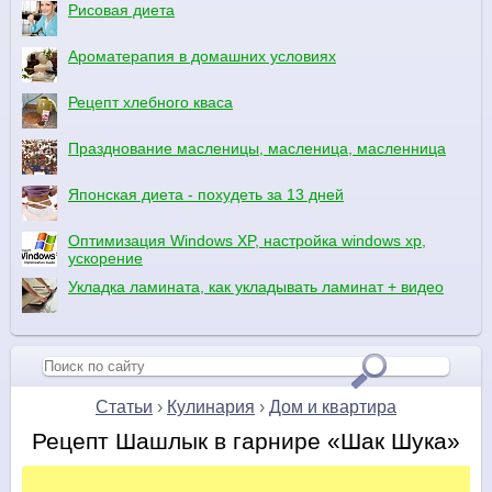
Рисовая диета
Ароматерапия в домашних условиях
Рецепт хлебного кваса
Празднование масленицы, масленица, масленница
Японская диета - похудеть за 13 дней
Оптимизация Windows XP, настройка windows xp,
ускорение
Укладка ламината, как укладывать ламинат + видео
Статьи
›
Кулинария
›
Дом и квартира
Рецепт Шашлык в гарнире «Шак Шука»