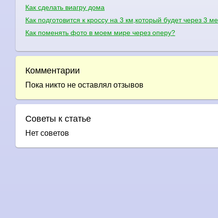
Как сделать виагру дома
Как подготовится к кроссу на 3 км,который будет через 3 м
Как поменять фото в моем мире через оперу?
Комментарии
Пока никто не оставлял отзывов
Советы к статье
Нет советов