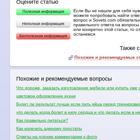
Оцените статью
Если Вы не нашли для себя ну
Полезная информация
можете попробовать найти отве
вопрос и Sovets.com обязательн
Неполная информация
правильного ответа на вопросы 
или конкретно этой статьи, то 
останемся.
Бесполезная информация
Также с
Похожие и рекомендуемые с
Похожие и рекомендуемые вопросы
Что дороже, заказать изготовление мебели или купить уже 
цветовое оформление кухни
Будет ли результат лучше если пить яйца перед тренировк
что делать когда болит в низу сердца и что делать если в н
Как правильно питаться?
Как излечить аденому простаты
Ответы на плохие комментарии к фото