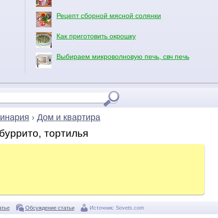
Рецепт сборной мясной солянки
Как приготовить окрошку
Выбираем микроволновую печь, свч печь
инария
›
Дом и квартира
буррито, тортилья
атье
Обсуждение статьи
Источник:
Sovets.com