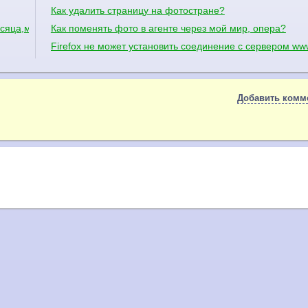
Как удалить страницу на фотостране?
есяца,мне 14 лет
Как поменять фото в агенте через мой мир, опера?
Firefox не может установить соединение с сервером www
Добавить комм