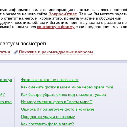
жную информацию или же информация в статье оказалась неполной
т в разделе нашего сайта
Вопрос-Ответ
. Там же Вы можете задать
о ответит на него, и, кроме этого, принять участие в обсуждении
других посетителей. Если Вы хотите принять участие в развитии пр
отсылайте нам через
контактную форму
свои предложения, мы в до
оветуем посмотреть
татьи
Похожие и рекомендуемые вопросы
готовую?
Фото в контакте не показывает
Как сменить фотку в моем мире через opera mini
ой?
Как быстро убрать синяк под глазом от удара
его колит и через несколько минут перестаёт
Не могу сменить фото в "моем мире""
Ошибка 0 при загрузке фото в контакте
Предлагаю услуги по взлому
Как поставить фото в агент?