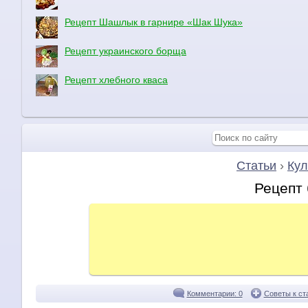
Рецепт Шашлык в гарнире «Шак Шука»
Рецепт украинского борща
Рецепт хлебного кваса
Статьи
›
Кул
Рецепт 
Комментарии: 0
Советы к ст