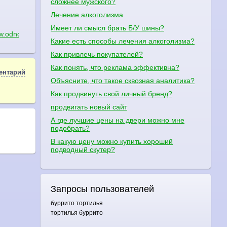
сложнее мужского?
Лечение алкоголизма
Имеет ли смысл брать Б/У шины?
.odnoklassniki.ru
Какие есть способы лечения алкоголизма?
Как привлечь покупателей?
Как понять, что реклама эффективна?
ентарий
Объясните, что такое сквозная аналитика?
Как продвинуть свой личный бренд?
продвигать новый сайт
А где лучшие цены на двери можно мне
подобрать?
В какую цену можно купить хороший
подводный скутер?
Запросы пользователей
буррито тортилья
тортилья буррито