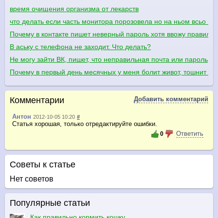
время очищения организма от лекарств
что делать если часть монитора порозовела но на ньом всьо ви
Почему в контакте пишет неверный пароль хотя ввожу правиль
В аську с телефона не заходит. Что делать?
Не могу зайти ВК, пишет, что неправильная почта или пароль
Почему в первый день месячных у меня болит живот, тошнит и 
Комментарии
Добавить комментарий
Антон
2012-10-05 10:20
#
Статья хорошая, только отредактируйте ошибки.
Ответить
0
Советы к статье
Нет советов
Популярные статьи
Как правильно кормить кошку