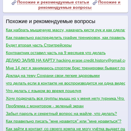
Похожие и рекомендуемые статьи
Похожие и
рекомендуемые вопросы
Похожие и рекомендуемые вопросы
Как набрать мышечную массу, накачать кисти рук и как сделать
Как правильно распределить график тренировок, как правильно 
Будет вторая часть Стритрейсеры
Контрактник оставил часть на 9 месяцев что делать
ДЕЛАЮ ЗАЛИВ НА КАРТУ hacking.erase.credit.history@gmail.com
Мне 14 лет я занимаюсь спортом бокс тренировки бывают понед
Доклад на тему Сохрани свои легкие здоровыми
что делать если в контакте не воспроизводится ни одна видеоза
Что делать с языком во время поцелуя
Хочу подкочать все группы мышц но у меня нету турника.Что де
Проблема с монитором - зеленый экран
Забыл пароль и секретный вопрос на майле, что делать?
Как правильно писать "мне нравится" или "мне нравиться"?
Как зайти в контакт, со своего компа не могу учётка выдает ошиб