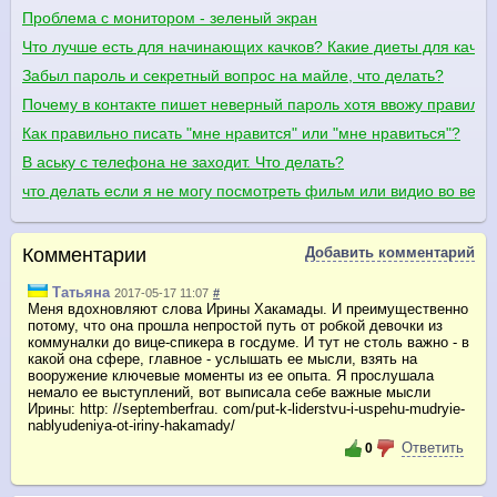
Проблема с монитором - зеленый экран
Что лучше есть для начинающих качков? Какие диеты для качко
Забыл пароль и секретный вопрос на майле, что делать?
Почему в контакте пишет неверный пароль хотя ввожу правиль
Как правильно писать "мне нравится" или "мне нравиться"?
В аську с телефона не заходит. Что делать?
что делать если я не могу посмотреть фильм или видио во весь 
Комментарии
Добавить комментарий
Татьяна
2017-05-17 11:07
#
Меня вдохновляют слова Ирины Хакамады. И преимущественно
потому, что она прошла непростой путь от робкой девочки из
коммуналки до вице-спикера в госдуме. И тут не столь важно - в
какой она сфере, главное - услышать ее мысли, взять на
вооружение ключевые моменты из ее опыта. Я прослушала
немало ее выступлений, вот выписала себе важные мысли
Ирины: http: //septemberfrau. com/put-k-liderstvu-i-uspehu-mudryie-
nablyudeniya-ot-iriny-hakamady/
Ответить
0