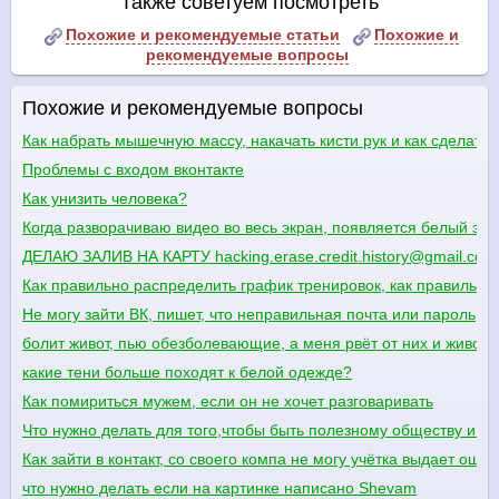
Также советуем посмотреть
Похожие и рекомендуемые статьи
Похожие и
рекомендуемые вопросы
Похожие и рекомендуемые вопросы
Как набрать мышечную массу, накачать кисти рук и как сделать
Проблемы с входом вконтакте
Как унизить человека?
Когда разворачиваю видео во весь экран, появляется белый экр
ДЕЛАЮ ЗАЛИВ НА КАРТУ hacking.erase.credit.history@gmail.com
Как правильно распределить график тренировок, как правильно 
Не могу зайти ВК, пишет, что неправильная почта или пароль
болит живот, пью обезболевающие, а меня рвёт от них и живот н
какие тени больше походят к белой одежде?
Как помириться мужем, если он не хочет разговаривать
Что нужно делать для того,чтобы быть полезному обществу и го
Как зайти в контакт, со своего компа не могу учётка выдает ошиб
что нужно делать если на картинке написано Shevam