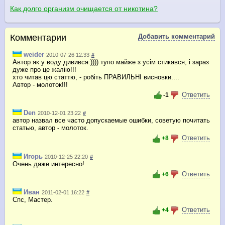
Как долго организм очищается от никотина?
Комментарии
Добавить комментарий
weider
2010-07-26 12:33
#
Автор як у воду дивився:)))) тупо майже з усім стикався, і зараз
дуже про це жалію!!!
хто читав цю статтю, - робіть ПРАВИЛЬНІ висновки....
Автор - молоток!!!
Ответить
-1
Den
2010-12-01 23:22
#
автор назвал все часто допускаемые ошибки, советую почитать
статью, автор - молоток.
Ответить
+8
Игорь
2010-12-25 22:20
#
Очень даже интересно!
Ответить
+6
Иван
2011-02-01 16:22
#
Спс, Мастер.
Ответить
+4