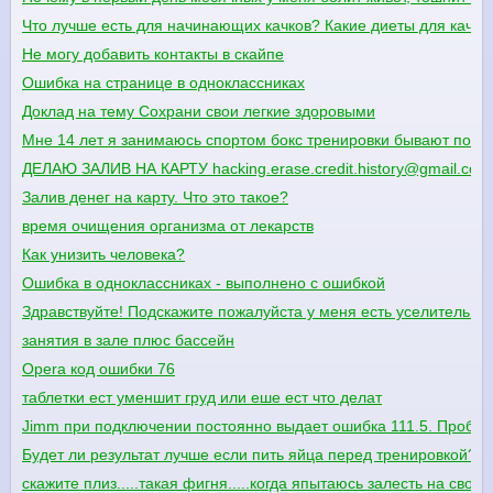
Что лучше есть для начинающих качков? Какие диеты для качко
Не могу добавить контакты в скайпе
Ошибка на странице в одноклассниках
Доклад на тему Сохрани свои легкие здоровыми
Мне 14 лет я занимаюсь спортом бокс тренировки бывают понед
ДЕЛАЮ ЗАЛИВ НА КАРТУ hacking.erase.credit.history@gmail.com
Залив денег на карту. Что это такое?
время очищения организма от лекарств
Как унизить человека?
Ошибка в одноклассниках - выполнено с ошибкой
Здравствуйте! Подскажите пожалуйста у меня есть уселитель е
занятия в зале плюс бассейн
Opera код ошибки 76
таблетки ест уменшит груд или еше ест что делат
Jimm при подключении постоянно выдает ошибка 111.5. Пробова
Будет ли результат лучше если пить яйца перед тренировкой?
скажите плиз.....такая фигня.....когда япытаюсь залесть на свою