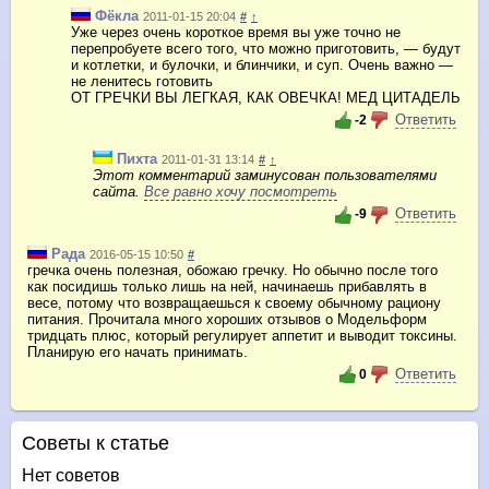
Фёкла
2011-01-15 20:04
#
↑
Уже через очень короткое время вы уже точно не
перепробуете всего того, что можно приготовить, — будут
и котлетки, и булочки, и блинчики, и суп. Очень важно —
не ленитесь готовить
ОТ ГРЕЧКИ ВЫ ЛЕГКАЯ, КАК ОВЕЧКА! МЕД ЦИТАДЕЛЬ
Ответить
-2
Пихта
2011-01-31 13:14
#
↑
Этот комментарий заминусован пользователями
сайта.
Все равно хочу посмотреть
Ответить
-9
Рада
2016-05-15 10:50
#
гречка очень полезная, обожаю гречку. Но обычно после того
как посидишь только лишь на ней, начинаешь прибавлять в
весе, потому что возвращаешься к своему обычному рациону
питания.
Прочитала много хороших отзывов о Модельформ
тридцать плюс, который регулирует аппетит и выводит токсины.
Планирую его начать принимать.
Ответить
0
Советы к статье
Нет советов