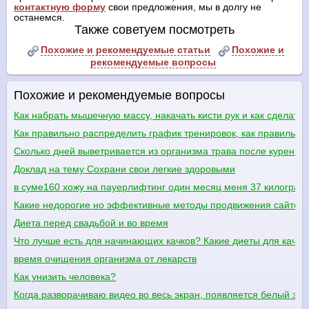
контактную форму
свои предложения, мы в долгу не
останемся.
Также советуем посмотреть
Похожие и рекомендуемые статьи
Похожие и
рекомендуемые вопросы
Похожие и рекомендуемые вопросы
Как набрать мышечную массу, накачать кисти рук и как сделать
Как правильно распределить график тренировок, как правильно 
Сколько дней выветривается из организма трава после курения
Доклад на тему Сохрани свои легкие здоровыми
в суме160 хожу на пауерлифтинг один месяц меня 37 килограм 
Какие недорогие но эффективные методы продвижения сайтов 
Диета перед свадьбой и во время
Что лучше есть для начинающих качков? Какие диеты для качко
время очищения организма от лекарств
Как унизить человека?
Когда разворачиваю видео во весь экран, появляется белый экр