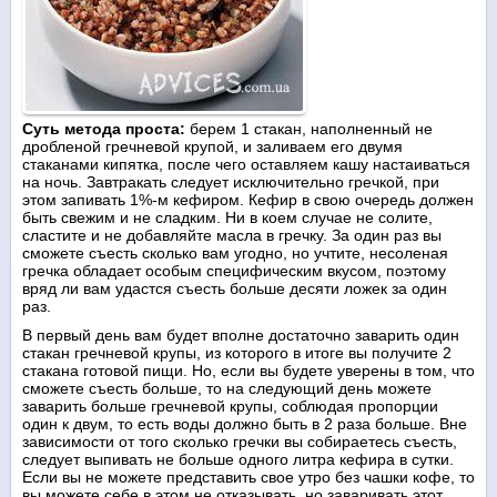
Суть метода проста:
берем 1 стакан, наполненный не
дробленой гречневой крупой, и заливаем его двумя
стаканами кипятка, после чего оставляем кашу настаиваться
на ночь. Завтракать следует исключительно гречкой, при
этом запивать 1%-м кефиром. Кефир в свою очередь должен
быть свежим и не сладким. Ни в коем случае не солите,
сластите и не добавляйте масла в гречку. За один раз вы
сможете съесть сколько вам угодно, но учтите, несоленая
гречка обладает особым специфическим вкусом, поэтому
вряд ли вам удастся съесть больше десяти ложек за один
раз.
В первый день вам будет вполне достаточно заварить один
стакан гречневой крупы, из которого в итоге вы получите 2
стакана готовой пищи. Но, если вы будете уверены в том, что
сможете съесть больше, то на следующий день можете
заварить больше гречневой крупы, соблюдая пропорции
один к двум, то есть воды должно быть в 2 раза больше. Вне
зависимости от того сколько гречки вы собираетесь съесть,
следует выпивать не больше одного литра кефира в сутки.
Если вы не можете представить свое утро без чашки кофе, то
вы можете себе в этом не отказывать, но заваривать этот