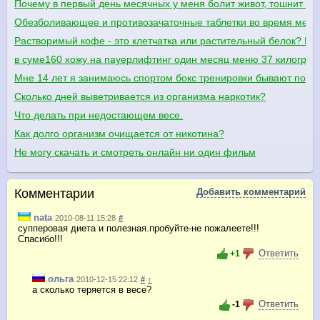
Почему в первый день месячных у меня болит живот, тошнит и 
Обезболивающее и противозачаточные таблетки во время меся
Растворимый кофе - это клетчатка или растительный белок? Ка
в суме160 хожу на пауерлифтинг один месяц меню 37 килограм
Мне 14 лет я занимаюсь спортом бокс тренировки бывают понед
Cколько дней выветривается из организма наркотик?
Что делать при недостающем весе.
Как долго организм очищается от никотина?
Не могу скачать и смотреть онлайн ни один фильм
Комментарии
Добавить комментарий
nata
2010-08-11 15:28
#
супперовая диета и полезная.пробуйте-не пожалеете!!!
Спасибо!!!
Ответить
+1
ольга
2010-12-15 22:12
#
↑
а сколько теряется в весе?
Ответить
-1