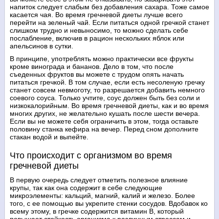
напиток следует слабым без добавления сахара. Тоже самое
касается чая. Во время гречневой диеты лучше всего
перейти на зеленый чай. Если питаться одной гречкой станет
слишком трудно и невыносимо, то можно сделать себе
послабление, включив в рацион нескольких яблок или
апельсинов в сутки.
В принципе, употреблять можно практически все фрукты
кроме винограда и бананов. Дело в том, что после
съеденных фруктов вы можете с трудом опять начать
питаться гречкой. В том случае, если есть несоленую гречку
станет совсем невмоготу, то разрешается добавить немного
соевого соуса. Только учтите, соус должен быть без соли и
низкокалорийным. Во время гречневой диеты, как и во время
многих других, не желательно кушать после шести вечера.
Если вы не можете себя ограничить в этом, тогда оставьте
половину станка кефира на вечер. Перед сном дополните
стакан водой и выпейте.
Что происходит с организмом во время
гречневой диеты
В первую очередь следует отметить полезное влияние
крупы, так как она содержит в себе следующие
микроэлементы: кальций, магний, калий и железо. Более
того, с ее помощью вы укрепите стенки сосудов. Вдобавок ко
всему этому, в гречке содержится витамин В, который