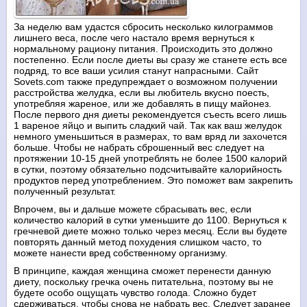
За неделю вам удастся сбросить несколько килограммов
лишнего веса, после чего настало время вернуться к
нормальному рациону питания. Происходить это должно
постепенно. Если после диеты вы сразу же станете есть все
подряд, то все ваши усилия станут напрасными. Сайт
Sovets.com также предупреждает о возможном получении
расстройства желудка, если вы любитель вкусно поесть,
употребляя жареное, или же добавлять в пищу майонез.
После первого дня диеты рекомендуется съесть всего лишь
1 вареное яйцо и выпить сладкий чай. Так как ваш желудок
немного уменьшиться в размерах, то вам вряд ли захочется
больше. Чтобы не набрать сброшенный вес следует на
протяжении 10-15 дней употреблять не более 1500 калорий
в сутки, поэтому обязательно подсчитывайте калорийность
продуктов перед употреблением. Это поможет вам закрепить
полученный результат.
Впрочем, вы и дальше можете сбрасывать вес, если
количество калорий в сутки уменьшите до 1100. Вернуться к
гречневой диете можно только через месяц. Если вы будете
повторять данный метод похудения слишком часто, то
можете нанести вред собственному организму.
В принципе, каждая женщина сможет перенести данную
диету, поскольку гречка очень питательна, поэтому вы не
будете особо ощущать чувство голода. Сложно будет
сдерживаться, чтобы снова не набрать вес. Следует заранее