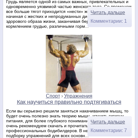
Грудь является одной из самых важных, привлекательных и
одновременно уязвимой частью женского тела. Со временем
все больше тягот приходится «нести» женской груди:
Читать дальше
начиная с жестких и непродуманных диет, отсутствия
Комментарии: 1
здорового образа жизни, заканчивая беременностью,
кормлением грудью, различными горм...
Спорт
›
Упражнения
Как научиться правильно подтягиваться
Если вы серьезно решили заняться накачиванием мышц, то
будет очень полезно знать теорию мышц, изучить гигиену
питания, для более глубокого понимания этих моментов
Читать дальше
очень рекомендуем скачать и прочитать эту книгу от
Комментарии: 7
профессиональных бодибилдеров. В ней же вы найдете
подборку упражнений для всех основн...