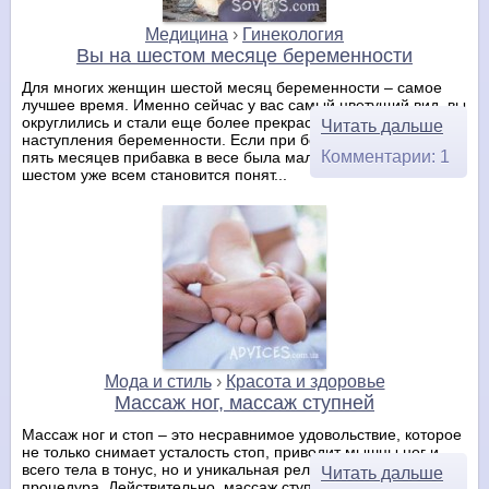
Медицина
›
Гинекология
Вы на шестом месяце беременности
Для многих женщин шестой месяц беременности – самое
лучшее время. Именно сейчас у вас самый цветущий вид, вы
округлились и стали еще более прекрасны, чем до
Читать дальше
наступления беременности. Если при беременности сроком
Комментарии: 1
пять месяцев прибавка в весе была мало заметна, то на
шестом уже всем становится понят...
Мода и стиль
›
Красота и здоровье
Массаж ног, массаж ступней
Массаж ног и стоп – это несравнимое удовольствие, которое
не только снимает усталость стоп, приводит мышцы ног и
всего тела в тонус, но и уникальная релаксирующая
Читать дальше
процедура. Действительно, массаж ступней – это весьма и