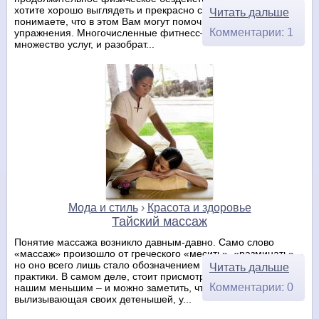
хотите хорошо выглядеть и прекрасно себя чувствовать? И
Читать дальше
понимаете, что в этом Вам могут помочь физические
Комментарии: 1
упражнения. Многочисленные фитнесс–клубы предлагают
множество услуг, и разобрат...
Мода и стиль
›
Красота и здоровье
Тайский массаж
Понятие массажа возникло давным-давно. Само слово
«массаж» произошло от греческого «месить», «разминать» –
но оно всего лишь стало обозначением давно существующей
Читать дальше
практики. В самом деле, стоит присмотреться к братьям
Комментарии: 0
нашим меньшим – и можно заметить, что любая мать,
вылизывающая своих детенышей, у...