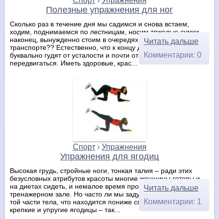
Спорт
›
Упражнения
Полезные упражнения для ног
Сколько раз в течение дня мы садимся и снова встаем,
ходим, поднимаемся по лестницам, носим тяжелые сумки,
наконец, вынужденно стоим в очередях или общественном
Читать дальше
транспорте?? Естественно, что к концу дня наши ножки
Комментарии: 0
буквально гудят от усталости и почти отказываются
передвигаться. Иметь здоровые, крас...
Спорт
›
Упражнения
Упражнения для ягодиц
Высокая грудь, стройные ноги, тонкая талия – ради этих
безусловных атрибутов красоты многие женщины готовы и
на диетах сидеть, и немалое время проводить в
Читать дальше
тренажерном зале. Но часто ли мы задумываемся о красоте
Комментарии: 1
той части тела, что находится пониже спины? А между тем,
крепкие и упругие ягодицы – так...