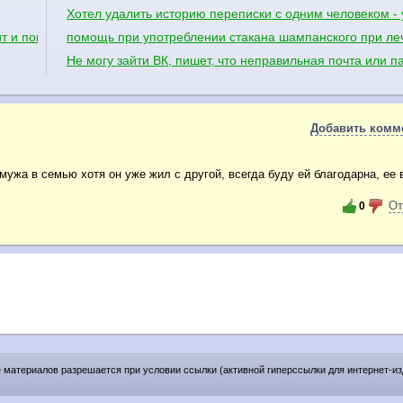
Хотел удалить историю переписки с одним человеком - 
т и понос?
помощь при употреблении стакана шампанского при л
Не могу зайти ВК, пишет, что неправильная почта или п
Добавить комм
ужа в семью хотя он уже жил с другой, всегда буду ей благодарна, ее 
От
0
е материалов разрешается при условии ссылки (активной гиперссылки для интернет-и