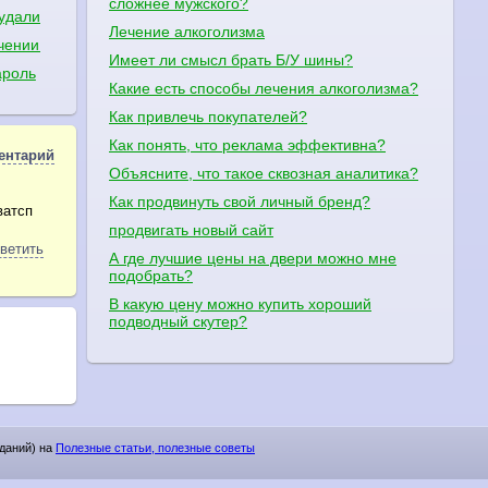
сложнее мужского?
удалилась вся история со всеми контактами. Напишите доступно, (
Лечение алкоголизма
ечении фуразолидоном
Имеет ли смысл брать Б/У шины?
ароль
Какие есть способы лечения алкоголизма?
Как привлечь покупателей?
Как понять, что реклама эффективна?
ентарий
Объясните, что такое сквозная аналитика?
Как продвинуть свой личный бренд?
ватсп
продвигать новый сайт
ветить
А где лучшие цены на двери можно мне
подобрать?
В какую цену можно купить хороший
подводный скутер?
зданий) на
Полезные статьи, полезные советы