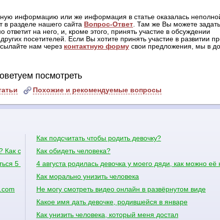
жную информацию или же информация в статье оказалась неполной
т в разделе нашего сайта
Вопрос-Ответ
. Там же Вы можете задать
о ответит на него, и, кроме этого, принять участие в обсуждении
других посетителей. Если Вы хотите принять участие в развитии пр
отсылайте нам через
контактную форму
свои предложения, мы в до
оветуем посмотреть
татьи
Похожие и рекомендуемые вопросы
Как подсчитать чтобы родить девочку?
? Как совместим растворимый кофе с другими продуктами? И тот ж
Как обидеть человека?
ься 5 августа
4 августа родилась девочка у моего дяди, как можно её 
Как морально унизить человека
l.com
Не могу смотреть видео онлайн в развёрнутом виде
Какое имя дать девочке, родившейся в январе
Как унизить человека, который меня достал