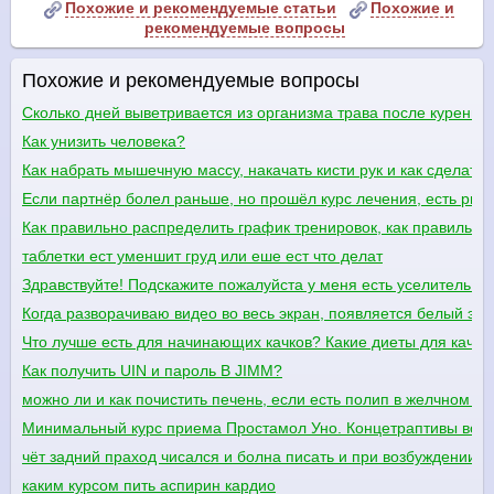
Похожие и рекомендуемые статьи
Похожие и
рекомендуемые вопросы
Похожие и рекомендуемые вопросы
Сколько дней выветривается из организма трава после курения
Как унизить человека?
Как набрать мышечную массу, накачать кисти рук и как сделать
Если партнёр болел раньше, но прошёл курс лечения, есть рис
Как правильно распределить график тренировок, как правильно 
таблетки ест уменшит груд или еше ест что делат
Здравствуйте! Подскажите пожалуйста у меня есть уселитель е
Когда разворачиваю видео во весь экран, появляется белый экр
Что лучше есть для начинающих качков? Какие диеты для качко
Как получить UIN и пароль В JIMM?
можно ли и как почистить печень, если есть полип в желчном п
Минимальный курс приема Простамол Уно. Концетраптивы во 
чёт задний праход чисался и болна писать и при возбуждении вы
каким курсом пить аспирин кардио