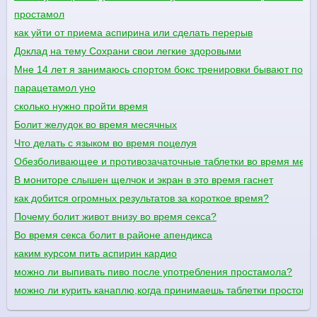
простамол
как уйти от приема аспирина или сделать перерыв
Доклад на тему Сохрани свои легкие здоровыми
Мне 14 лет я занимаюсь спортом бокс тренировки бывают понед
парацетамол уно
сколько нужно пройти время
Болит желудок во время месячных
Что делать с языком во время поцелуя
Обезболивающее и противозачаточные таблетки во время меся
В мониторе слышен щелчок и экран в это время гаснет
как добится огромных результатов за короткое время?
Почему болит живот внизу во время секса?
Во время секса болит в районе апендикса
каким курсом пить аспирин кардио
можно ли выпивать пиво после употребления простамола?
можно ли курить канаплю,когда принимаешь таблетки простомо