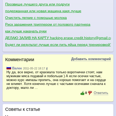
Прозвище лучшего друга или подруги
подержанная или новая машина какя лучше
Очистить легкие с помощью молока
Риск заражения триппером от полового партнера
как лучше накачать руки
ДЕЛАЮ ЗАЛИВ НА КАРТУ hacking.erase.credit.history@gmail.com
Будет ли результат лучше если пить яйца перед тренировкой?
Комментарии
Добавить комментарий
Валек
2011-05-22 18:17
#
Ну да, все верно, от крахмала только воротнички стоят, нам
мужикам мяса подавай и побольше ) А если осечки частые,
можно курс импазы пропить, она хорошо помогает и на сердце
не влияет. Хотя конечно лучше с частыми осечками сначала к
доктору, мало ли ...
Ответить
0
Советы к статье