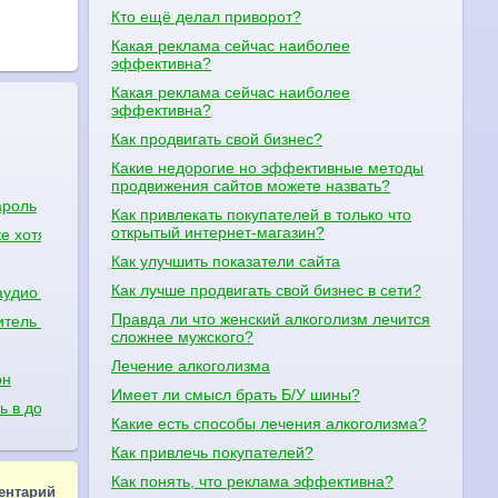
Кто ещё делал приворот?
Какая реклама сейчас наиболее
эффективна?
Какая реклама сейчас наиболее
эффективна?
Как продвигать свой бизнес?
Какие недорогие но эффективные методы
продвижения сайтов можете назвать?
ароль
Как привлекать покупателей в только что
открытый интернет-магазин?
ке хотя интернет работает?
Как улучшить показатели сайта
Как лучше продвигать свой бизнес в сети?
аудио - дубляж слегка "перегоняет" видео . Подскажите, пожалуйста
Правда ли что женский алкоголизм лечится
итель есть сабвуфер какие куда провода нужно присоединить в ма
сложнее мужского?
Лечение алкоголизма
он
Имеет ли смысл брать Б/У шины?
ть в домашних условиях
Какие есть способы лечения алкоголизма?
Как привлечь покупателей?
Как понять, что реклама эффективна?
ентарий