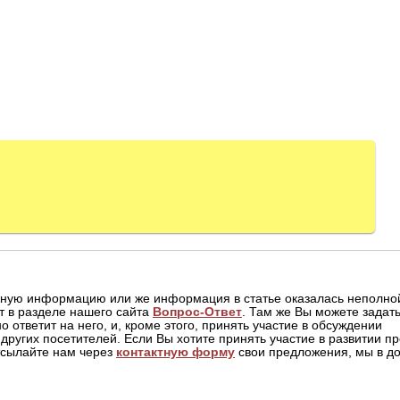
жную информацию или же информация в статье оказалась неполной
т в разделе нашего сайта
Вопрос-Ответ
. Там же Вы можете задать
о ответит на него, и, кроме этого, принять участие в обсуждении
других посетителей. Если Вы хотите принять участие в развитии пр
отсылайте нам через
контактную форму
свои предложения, мы в до