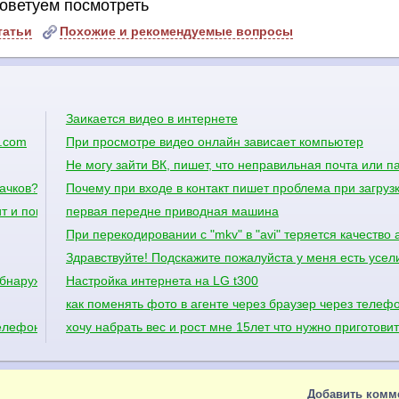
оветуем посмотреть
татьи
Похожие и рекомендуемые вопросы
Заикается видео в интернете
l.com
При просмотре видео онлайн зависает компьютер
Не могу зайти ВК, пишет, что неправильная почта или п
ачков?
Почему при входе в контакт пишет проблема при загруз
т и понос?
первая передне приводная машина
При перекодировании с "mkv" в "avi" теряется качество 
Здравствуйте! Подскажите пожалуйста у меня есть усел
бнаружено ни одного жесткого диска
Настройка интернета на LG t300
как поменять фото в агенте через браузер через телеф
телефона?
хочу набрать вес и рост мне 15лет что нужно приготови
Добавить комм