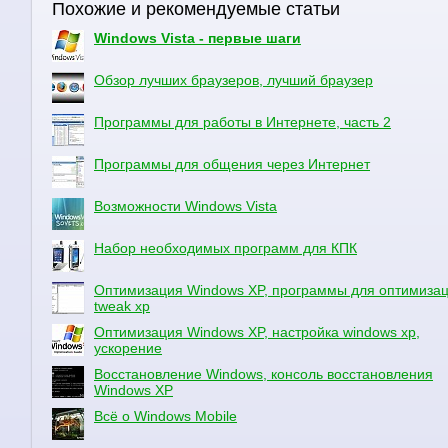
Похожие и рекомендуемые статьи
Windows Vista - первые шаги
Обзор лучших браузеров, лучший браузер
Программы для работы в Интернете, часть 2
Программы для общения через Интернет
Возможности Windows Vista
Набор необходимых программ для КПК
Оптимизация Windows XP, программы для оптимизац
tweak xp
Оптимизация Windows XP, настройка windows xp,
ускорение
Восстановление Windows, консоль восстановления
Windows XP
Всё о Windows Mobile