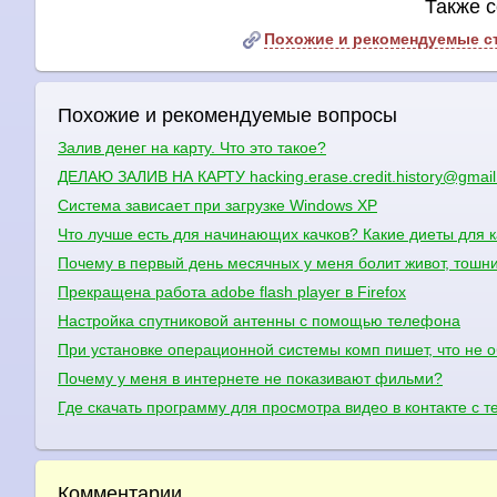
Также с
Похожие и рекомендуемые с
Похожие и рекомендуемые вопросы
Залив денег на карту. Что это такое?
ДЕЛАЮ ЗАЛИВ НА КАРТУ hacking.erase.credit.history@gmai
Система зависает при загрузке Windows XP
Что лучше есть для начинающих качков? Какие диеты для к
Почему в первый день месячных у меня болит живот, тошни
Прекращена работа adobe flash player в Firefox
Настройка спутниковой антенны с помощью телефона
При установке операционной системы комп пишет, что не о
Почему у меня в интернете не показивают фильми?
Где скачать программу для просмотра видео в контакте с 
Комментарии