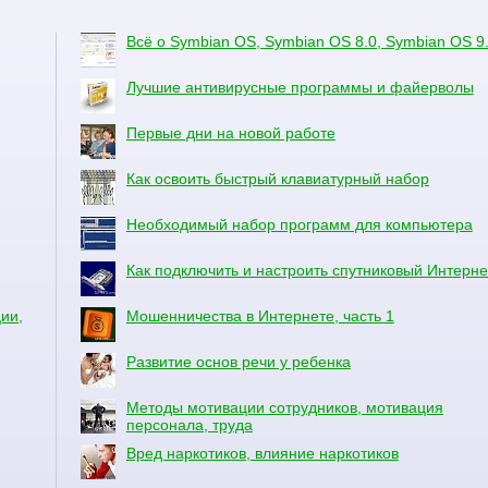
Всё о Symbian OS, Symbian OS 8.0, Symbian OS 9
Лучшие антивирусные программы и файерволы
Первые дни на новой работе
Как освоить быстрый клавиатурный набор
Необходимый набор программ для компьютера
Как подключить и настроить спутниковый Интерне
ии,
Мошенничества в Интернете, часть 1
Развитие основ речи у ребенка
Методы мотивации сотрудников, мотивация
персонала, труда
Вред наркотиков, влияние наркотиков