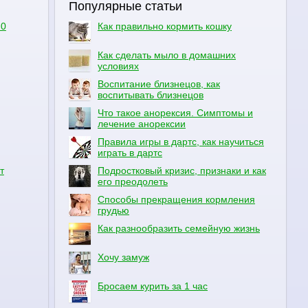
Популярные статьи
.0
Как правильно кормить кошку
Как сделать мыло в домашних
условиях
Воспитание близнецов, как
воспитывать близнецов
Что такое анорексия. Симптомы и
лечение анорексии
Правила игры в дартс, как научиться
играть в дартс
т
Подростковый кризис, признаки и как
его преодолеть
Способы прекращения кормления
грудью
Как разнообразить семейную жизнь
Хочу замуж
Бросаем курить за 1 час