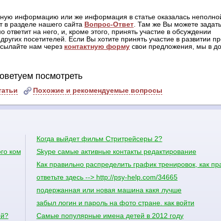
жную информацию или же информация в статье оказалась неполной
т в разделе нашего сайта
Вопрос-Ответ
. Там же Вы можете задать
о ответит на него, и, кроме этого, принять участие в обсуждении
других посетителей. Если Вы хотите принять участие в развитии пр
отсылайте нам через
контактную форму
свои предложения, мы в до
оветуем посмотреть
татьи
Похожие и рекомендуемые вопросы
Когда выйдет фильм Стритрейсеры 2?
го командира. Могу ли я прибывать только к к
Skype самые активные контакты редактирование
Как правильно распределить график тренировок, как пр
ответьте здесь --> http://psy-help.com/34665
подержанная или новая машина какя лучше
забыл логин и пароль на фото стране. как войти
ой?
Самые популярные имена детей в 2012 году