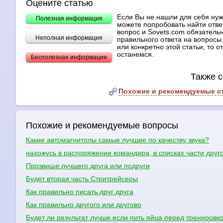
Оцените статью
Если Вы не нашли для себя ну
Полезная информация
можете попробовать найти отве
вопрос и Sovets.com обязательн
Неполная информация
правильного ответа на вопросы 
или конкретно этой статьи, то 
останемся.
Бесполезная информация
Также с
Похожие и рекомендуемые с
Похожие и рекомендуемые вопросы
Какие автомагнитолы самые лучшие по качеству звука?
нахожусь в распоряжении командира, в списках части друго
Прозвище лучшего друга или подруги
Будет вторая часть Стритрейсеры
Как правильно писать друг друга
Как правильно другого или другово
Будет ли результат лучше если пить яйца перед тренировк