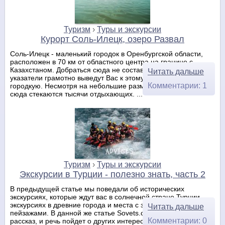
Туризм
›
Туры и экскурсии
Курорт Соль-Илецк, озеро Развал
Соль-Илецк - маленький городок в Оренбургской области,
расположен в 70 км от областного центра на границе с
Казахстаном. Добраться сюда не составит труда, дорожные
Читать дальше
указатели грамотно выведут Вас к этому маленькому
Комментарии: 1
городкую. Несмотря на небольшие размеры, каждый год
сюда стекаются тысячи отдыхающих. ...
Туризм
›
Туры и экскурсии
Экскурсии в Турции - полезно знать, часть 2
В предыдущей статье мы поведали об исторических
экскурсиях, которые ждут вас в солнечной стране Турции,
экскурсиях в древние города и места с загадочными
Читать дальше
пейзажами. В данной же статье Sovets.com продолжит
Комментарии: 0
рассказ, и речь пойдет о других интересных экскурсиях. В