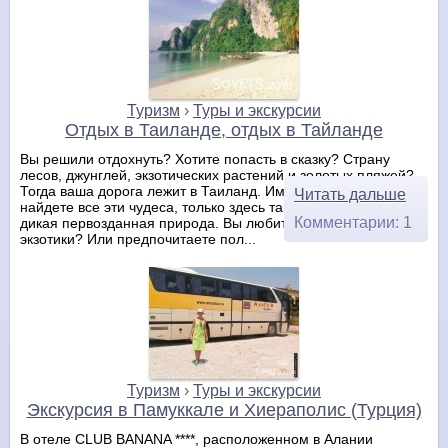
Туризм
›
Туры и экскурсии
Отдых в Таиланде, отдых в Тайланде
Вы решили отдохнуть? Хотите попасть в сказку? Страну
лесов, джунглей, экзотических растений и золотых пляжей?
Тогда ваша дорога лежит в Таиланд. Именно здесь вы
Читать дальше
найдете все эти чудеса, только здесь такое голубое море и
Комментарии: 1
дикая первозданная природа. Вы любитель древней
экзотики? Или предпочитаете пол...
Туризм
›
Туры и экскурсии
Экскурсия в Памуккале и Хиераполис (Турция)
В отеле CLUB BANANA ****, расположенном в Алании