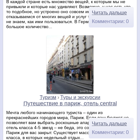
В каждой стране есть множество вещей, к которым мы не
привыкли и которые нас удивляют. Возможно, у нас есть что-
то подобное, но устроено оно совсем иначе. Как часто мы
Читать дальше
отказываемся от многих вещей и услуг только из-за того, что
Комментарии: 0
не знаем, как ими пользоваться. В Германии существует
большое количество...
Туризм
›
Туры и экскурсии
Путешествие в париж, отель central
Мечта любого начинающего туриста – один из
прекраснейших городов мира, Париж. Если ваш бюджет не
позволяет вам выбрать роскошные апартаменты или даже
Читать дальше
отель класса 4-5 звезд – не беда, это совсем не означает, что
Комментарии: 0
Париж для вас закрыт. Существует масса гостиниц эконом-
класса, в которых недельный отдых...