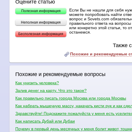
Оцените статью
Если Вы не нашли для себя ну
Полезная информация
можете попробовать найти отве
вопрос и Sovets.com обязательн
Неполная информация
правильного ответа на вопросы 
или конкретно этой статьи, то 
останемся.
Бесполезная информация
Также с
Похожие и рекомендуемые с
Похожие и рекомендуемые вопросы
Как унизить человека?
Залив денег на карту. Что это такое?
Как правильно писать города Москва или города Москвы
Как набрать мышечную массу, накачать кисти рук и как сде
Здравствуйте! Подскажите пожалуйста у меня есть уселите
Как написать Дубай или Дубаи
Почему в первый день месячных у меня болит живот, тошни