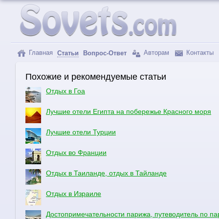
Главная
Авторам
Контакты
Статьи
Вопрос-Ответ
Похожие и рекомендуемые статьи
Отдых в Гоа
Лучшие отели Египта на побережье Красного моря
Лучшие отели Турции
Отдых во Франции
Отдых в Таиланде, отдых в Тайланде
Отдых в Израиле
Достопримечательности парижа, путеводитель по па