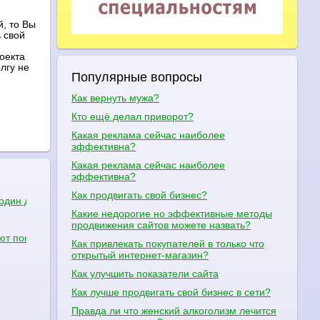
, то Вы
 свой
оекта
лгу не
Популярные вопросы
Как вернуть мужа?
Кто ещё делал приворот?
Какая реклама сейчас наиболее
эффективна?
Какая реклама сейчас наиболее
эффективна?
Как продвигать свой бизнес?
д один день-штучний загар,наступний природній?
Какие недорогие но эффективные методы
продвижения сайтов можете назвать?
т понедельник,среда,пятница в 19:00 начинаються в 21:30 заканчи
Как привлекать покупателей в только что
открытый интернет-магазин?
Как улучшить показатели сайта
е
Как лучше продвигать свой бизнес в сети?
Правда ли что женский алкоголизм лечится