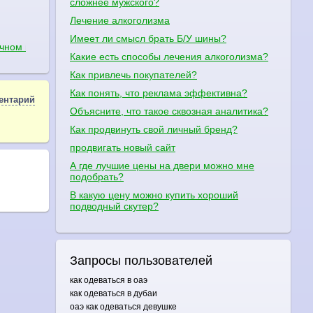
сложнее мужского?
Лечение алкоголизма
Имеет ли смысл брать Б/У шины?
лчном пузыре?
Какие есть способы лечения алкоголизма?
Как привлечь покупателей?
Как понять, что реклама эффективна?
ентарий
Объясните, что такое сквозная аналитика?
Как продвинуть свой личный бренд?
продвигать новый сайт
А где лучшие цены на двери можно мне
подобрать?
В какую цену можно купить хороший
подводный скутер?
Запросы пользователей
как одеваться в оаэ
как одеваться в дубаи
оаэ как одеваться девушке