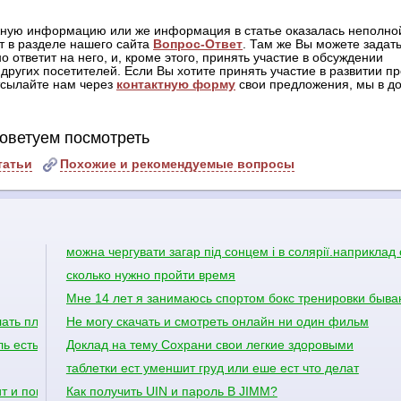
жную информацию или же информация в статье оказалась неполной
т в разделе нашего сайта
Вопрос-Ответ
. Там же Вы можете задать
о ответит на него, и, кроме этого, принять участие в обсуждении
других посетителей. Если Вы хотите принять участие в развитии пр
отсылайте нам через
контактную форму
свои предложения, мы в до
оветуем посмотреть
татьи
Похожие и рекомендуемые вопросы
можна чергувати загар під сонцем і в солярії.наприкла
сколько нужно пройти время
Мне 14 лет я занимаюсь спортом бокс тренировки бываю
лать плечи шире?
Не могу скачать и смотреть онлайн ни один фильм
ль есть сабвуфер какие куда провода нужно присоединить в машин
Доклад на тему Сохрани свои легкие здоровыми
таблетки ест уменшит груд или еше ест что делат
т и понос?
Как получить UIN и пароль В JIMM?