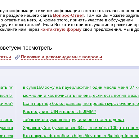
жную информацию или же информация в статье оказалась неполной
т в разделе нашего сайта
Вопрос-Ответ
. Там же Вы можете задать
о ответит на него, и, кроме этого, принять участие в обсуждении
других посетителей. Если Вы хотите принять участие в развитии пр
отсылайте нам через
контактную форму
свои предложения, мы в до
оветуем посмотреть
татьи
Похожие и рекомендуемые вопросы
лать плечи шире?
в суме160 хожу на пауерлифтинг один месяц меня 37 к
ься 5 августа
можно ли и как почистить печень, если есть полип в же
ачков?
Если партнёр болел раньше, но прошёл курс лечения, 
Как получить UIN и пароль В JIMM?
ль есть сабвуфер какие куда провода нужно присоединить в машин
таблетки ест уменшит груд или еше ест что делат
окументы дождаться дома?
Здравствуйте ) у меня вес 64кг ,жым лёжа 100, ето нор
вет секретный вопрос тогда что мне делать?
Кто покупал фотообои в https://klv-oboi.ru/katalog-fot