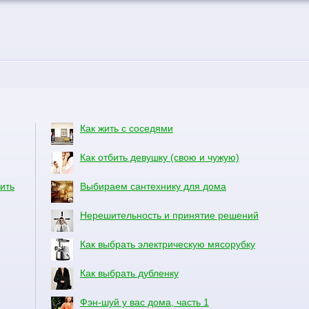
Как жить с соседями
Как отбить девушку (свою и чужую)
ить
Выбираем сантехнику для дома
Нерешительность и принятие решений
Как выбрать электрическую мясорубку
Как выбрать дубленку
Фэн-шуй у вас дома, часть 1