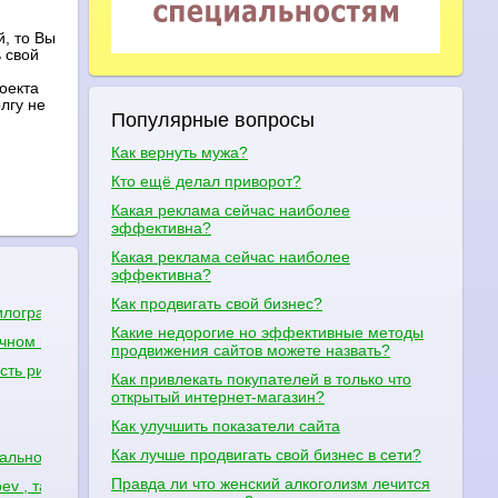
, то Вы
 свой
оекта
лгу не
Популярные вопросы
Как вернуть мужа?
Кто ещё делал приворот?
Какая реклама сейчас наиболее
эффективна?
Какая реклама сейчас наиболее
эффективна?
Как продвигать свой бизнес?
илограм это хорошо при таком весе?
Какие недорогие но эффективные методы
лчном пузыре?
продвижения сайтов можете назвать?
есть риск заразиться сифилисом?
Как привлекать покупателей в только что
открытый интернет-магазин?
Как улучшить показатели сайта
е
Как лучше продвигать свой бизнес в сети?
мально,???)
Правда ли что женский алкоголизм лечится
ooboev , там вроде выбор не плохой, но хотелось бы услышать реальн