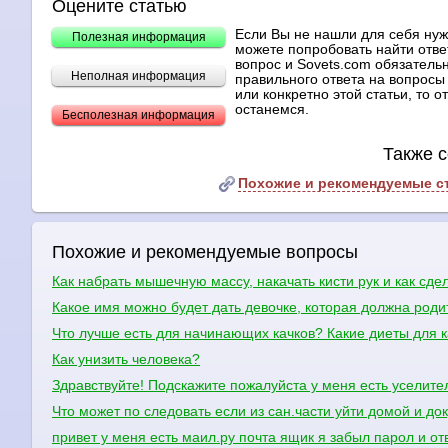
Оцените статью
Если Вы не нашли для себя ну
Полезная информация
можете попробовать найти отве
вопрос и Sovets.com обязательн
Неполная информация
правильного ответа на вопросы 
или конкретно этой статьи, то 
останемся.
Бесполезная информация
Также с
Похожие и рекомендуемые с
Похожие и рекомендуемые вопросы
Как набрать мышечную массу, накачать кисти рук и как сде
Какое имя можно будет дать девочке, которая должна родит
Что лучше есть для начинающих качков? Какие диеты для к
Как унизить человека?
Здравствуйте! Подскажите пожалуйста у меня есть уселите
Что может по следовать если из сан.части уйти домой и д
привет у меня есть маил.ру почта ящик я забыл парол и от