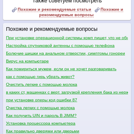
Также советуем посмотреть
Похожие и рекомендуемые статьи
Похожие и
рекомендуемые вопросы
Похожие и рекомендуемые вопросы
При установке операционной системы комп пишет, что не обнар
Настройка спутниковой антенны с помощью телефона
Болючие шишки на анальном отверстии, симптомы гонореи
Вирус на компьютаре
Как помириться мужем, если он не хочет разговаривать
как с помощью гирь убрать живот?
Очистить легкие с помощью молока
в каких ст, машинках с верт. загрузкой крепления бака из нержа
при установке оперы код ошибки 87
Очистка легких с помощью молока
Как получить UIN и пароль В JIMM?
Установка процессора компьютера
Как правильно дверями или дверьми