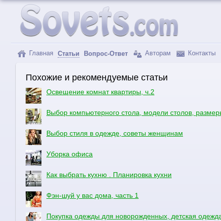
Главная
Авторам
Контакты
Статьи
Вопрос-Ответ
Похожие и рекомендуемые статьи
Освещение комнат квартиры, ч.2
Выбор компьютерного стола, модели столов, размер
Выбор стиля в одежде, советы женщинам
Уборка офиса
Как выбрать кухню . Планировка кухни
Фэн-шуй у вас дома, часть 1
Покупка одежды для новорожденных, детская одежд