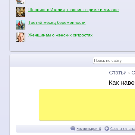
Шоппинг в Италии, шоппинг в риме и милане
Третий месяц беременности
Женщинам о женских хитростях
Статьи
›
С
Как наве
Комментарии: 0
Советы к стать