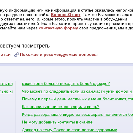
жную информацию или же информация в статье оказалась неполной
т в разделе нашего сайта
Вопрос-Ответ
. Там же Вы можете задать
о ответит на него, и, кроме этого, принять участие в обсуждении
других посетителей. Если Вы хотите принять участие в развитии пр
отсылайте нам через
контактную форму
свои предложения, мы в до
оветуем посмотреть
татьи
Похожие и рекомендуемые вопросы
лать плечи шире?
какие тени больше походят к белой одежде?
льно качаться
Что может по следовать если из сан.части уйти домой 
Почему в первый день месячных у меня болит живот, то
Как правильно пишется вещ или вещь?
Когда разворачиваю видео во весь экран, появляется б
Не могу добавить контакты в скайпе
Доклад на тему Сохрани свои легкие здоровыми