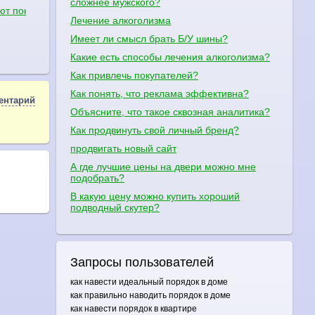
сложнее мужского?
т понедельник,среда,пятница в 19:00 начинаються в 21:30 заканчи
Лечение алкоголизма
Имеет ли смысл брать Б/У шины?
Какие есть способы лечения алкоголизма?
Как привлечь покупателей?
Как понять, что реклама эффективна?
ентарий
Объясните, что такое сквозная аналитика?
Как продвинуть свой личный бренд?
продвигать новый сайт
А где лучшие цены на двери можно мне
подобрать?
В какую цену можно купить хороший
подводный скутер?
Запросы пользователей
как навести идеальный порядок в доме
как правильно наводить порядок в доме
как навести порядок в квартире