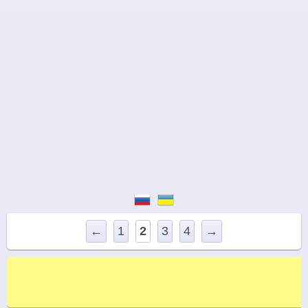
←
1
2
3
4
→