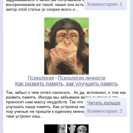
Комментарии: 1
воспринимаем ее такой, какая она есть. В последнее время
автор этой статьи (и скорее всего н...
Психология
›
Психология личности
Как развить память, как улучшить память
Так, забыл о чем хотел написать.. Ах да, вспомнил, о том как
развить память. Иногда мы забываем важные вещи и это
приносит нам массу неудобств. Так что давайте научимся
Читать дальше
улучшать нашу память. Как устроена наша память? До сих
Комментарии: 3
пор ученые не пришли к единому мнению о том как же все-
таки устроен наш...