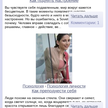
Как поднять настроение
Вы чувствуете себя подавленным, мир вокруг кажется
бесцветным. В такие моменты появляется чувство
безысходности, будто ничто и никто в мире не может поднять
Читать дальше
настроение. Но вы ошибаетесь, а Sovets.com вам расскажет
Комментарии: 1
почему. Человек вправе совладать с собой, все проблемы
решаемы, главное – действие, ве...
Психология
›
Психология личности
Как преподнести себя
Люди похожи на оконные стекла. Они сверкают и сияют,
когда светит солнце, но, когда воцаряется тьма, их истинная
красота открывается лишь благодаря свету, идущему
Читать дальше