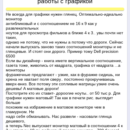
работы с графикой
Не всегда для графики нужен глянец. Оптимально-идеально
монитор
антибликовый и с соотношением не 16 к 9 как у
развлекательных
ноутов для просмотра фильмов а ближе 4 к 3.. увы почти нет
таких,
однако не потому, что не нужны а потому что дороги. Сейчас
начали выпускать заново таких соотношений мониторы и не
глянцевые. И стоят они дорого. Пример тому Dell precision
6500
Если вы дизайнер - книга имете вертикальное соотношение,
газета тоже, живопись от квадрата, графика от квадрата ...а
мониторы
фуражечные предлагают - узкие, как в фуражке сидишь, ни
хрена не хватает поля сверу.. постоянно прокручиваешь
вверх-вниз. Все потому эти сопливые матрицы узкие очень
дешевы! А матовые дороги!
Постотрите кто их ставит- дороогие ноуты.. от 50 тыс р. Для
графики нужен матовый! Так как в печати рис. выглядит
больше
похожим на избражение в матовом мониторе чем в
гламурном. Не
надо себя обманывать. Нас развели - насовали глянца
дешевого,
а теперь Nec выпускает монитор матовый в соотношении 4 к