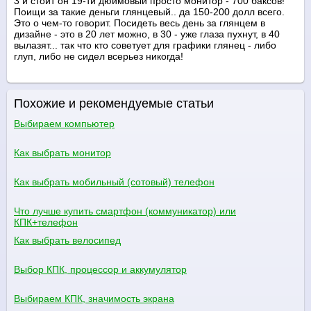
3 и стоит он 19-ти дюймовый просто монитор - 700 баксов!
Поищи за такие деньги глянцевый.. да 150-200 долл всего.
Это о чем-то говорит. Посидеть весь день за глянцем в
дизайне - это в 20 лет можно, в 30 - уже глаза пухнут, в 40
вылазят... так что кто советует для графики глянец - либо
глуп, либо не сидел всерьез никогда!
Похожие и рекомендуемые статьи
Выбираем компьютер
Как выбрать монитор
Как выбрать мобильный (сотовый) телефон
Что лучше купить смартфон (коммуникатор) или
КПК+телефон
Как выбрать велосипед
Выбор КПК, процессор и аккумулятор
Выбираем КПК, значимость экрана