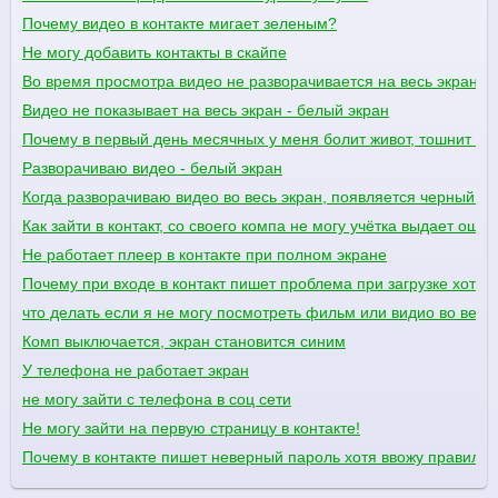
Почему видео в контакте мигает зеленым?
Не могу добавить контакты в скайпе
Во время просмотра видео не разворачивается на весь экран, 
Видео не показывает на весь экран - белый экран
Почему в первый день месячных у меня болит живот, тошнит и 
Разворачиваю видео - белый экран
Когда разворачиваю видео во весь экран, появляется черный эк
Как зайти в контакт, со своего компа не могу учётка выдает ошиб
Не работает плеер в контакте при полном экране
Почему при входе в контакт пишет проблема при загрузке хотя 
что делать если я не могу посмотреть фильм или видио во весь 
Комп выключается, экран становится синим
У телефона не работает экран
не могу зайти с телефона в соц сети
Не могу зайти на первую страницу в контакте!
Почему в контакте пишет неверный пароль хотя ввожу правиль