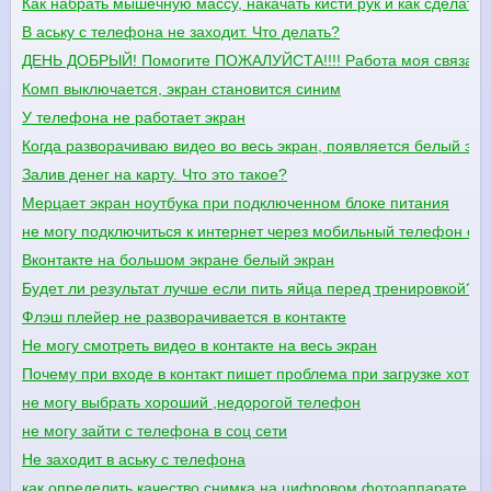
Как набрать мышечную массу, накачать кисти рук и как сделать
В аську с телефона не заходит. Что делать?
ДЕНЬ ДОБРЫЙ! Помогите ПОЖАЛУЙСТА!!!! Работа моя связана м
Комп выключается, экран становится синим
У телефона не работает экран
Когда разворачиваю видео во весь экран, появляется белый экр
Залив денег на карту. Что это такое?
Мерцает экран ноутбука при подключенном блоке питания
не могу подключиться к интернет через мобильный телефон с и
Вконтакте на большом экране белый экран
Будет ли результат лучше если пить яйца перед тренировкой?
Флэш плейер не разворачивается в контакте
Не могу смотреть видео в контакте на весь экран
Почему при входе в контакт пишет проблема при загрузке хотя 
не могу выбрать хороший ,недорогой телефон
не могу зайти с телефона в соц сети
Не заходит в аську с телефона
как определить качество снимка на цифровом фотоаппарате п