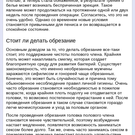
плотью, а теперь стала обнаженной, в результате трения о
белье может возникать беспричинная эрекция. Такое
явление может продолжаться на протяжении одной или двух
недель после проведения операции. Согласитесь, что это не
очень удобно. Однако со временем новые условия
становятся привычными для пениса и он возвращается в
спокойное состояние.
Стоит ли делать обрезание
Основным доводом за то, что делать обрезание все-таки
стоит, это поддержание чистоты полового члена. Крайняя
плоть может накапливать смегму, которая создает
благоприятную среду для развития бактерий. Существует
закономерность, что именно необрезанные мужчины
заражаются сифилисом и гонореей чаще обрезанных.
Конечно, это может быть случайностью и причина тому
обыкновенное несоблюдение правил личной гигиены. Очень
часто обрезание становится необходимостью в пожилом
возрасте, когда крайняя плоть подолгу не отодвигается от
головки, то возможно постепенное прирастание к ней. После
проведения обрезания в таком случае становится гораздо
легче мочеиспускание и уход за половым органом.
После проведения обрезания головка полового члена
становится менее чувствительной, поэтому возбуждение
настает медленнее, появляется возможность заниматься
сексом более долго. Так же, очень часто занимаясь сексом в
презервативе, мужчина перестает получать удовольствие,