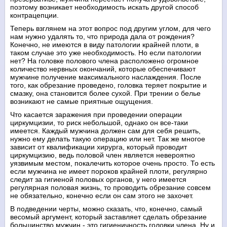
поэтому возникает необходимость искать другой способ
контрацепции.
Теперь взглянем на этот вопрос под другим углом, для чего
нам нужно удалять то, что природа дала от рождения?
Конечно, не имеются в виду патологии крайней плоти, в
таком случае это уже необходимость. Но если патологии
нет? На головке полового члена расположено огромное
количество нервных окончаний, которые обеспечивают
мужчине получение максимального наслаждения. После
того, как обрезание проведено, головка теряет покрытие и
смазку, она становится более сухой. При трении о белье
возникают не самые приятные ощущения.
Что касается заражения при проведении операции
циркумцизии, то риск небольшой, однако он все-таки
имеется. Каждый мужчина должен сам для себя решить,
нужно ему делать такую операцию или нет. Так же многое
зависит от квалификации хирурга, который проводит
циркумцизию, ведь половой член является невероятно
уязвимым местом, покалечить которое очень просто. То есть
если мужчина не имеет пороков крайней плоти, регулярно
следит за гигиеной половых органов, у него имеется
регулярная половая жизнь, то проводить обрезание совсем
не обязательно, конечно если он сам этого не захочет.
В подведении черты, можно сказать, что, конечно, самый
весомый аргумент, который заставляет сделать обрезание
большинство мужчин - это гигиеничность головки члена. Ну и