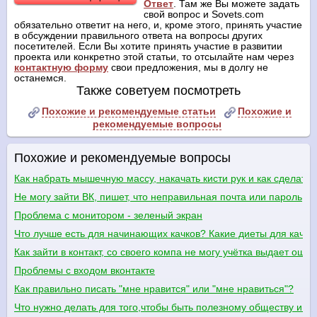
Ответ
. Там же Вы можете задать
свой вопрос и Sovets.com
обязательно ответит на него, и, кроме этого, принять участие
в обсуждении правильного ответа на вопросы других
посетителей. Если Вы хотите принять участие в развитии
проекта или конкретно этой статьи, то отсылайте нам через
контактную форму
свои предложения, мы в долгу не
останемся.
Также советуем посмотреть
Похожие и рекомендуемые статьи
Похожие и
рекомендуемые вопросы
Похожие и рекомендуемые вопросы
Как набрать мышечную массу, накачать кисти рук и как сделать
Не могу зайти ВК, пишет, что неправильная почта или пароль
Проблема с монитором - зеленый экран
Что лучше есть для начинающих качков? Какие диеты для качко
Как зайти в контакт, со своего компа не могу учётка выдает ошиб
Проблемы с входом вконтакте
Как правильно писать "мне нравится" или "мне нравиться"?
Что нужно делать для того,чтобы быть полезному обществу и го