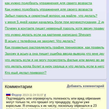
как нужно подобрать упражнения для сваего возраста
Как нужно подобрать упражнения для своего возраста
Забыл пароль и секретный вопрос на майле, что делать?
у меня 5 дней назад начались боли при мочеиспускании, 2 дня 
Почему в контакте пишет неверный пароль хотя ввожу правиль
что нужно делать если на картинке написано Shevam
В аську с телефона не заходит. Что делать?
Как правильно распределить график тренировок, как правильно 
Захожу в аську,а она пишит ошибка ввода-вывода,что мне делат
что делать если я не могу посмотреть фильм или видио во весь 
что делать когда болит в низу сердца и что делать если в него 
Кто ещё делал приворот?
Комментарии
Добавить комментарий
Федор
2013-11-24 01:07
#
Подтвердить или опровергнуть полезность или вред обрезания
могут только те, кто прошел эту процедуру, будучи уже
взрослым. Я отношусь к их числу, поскольку обрезался в 23