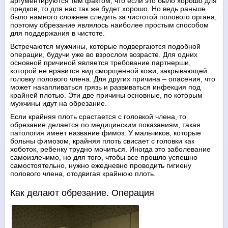
аргументируются тем фактом, что если это было хорошо для
предков, то для нас так же будет хорошо. Но ведь раньше
было намного сложнее следить за чистотой полового органа,
поэтому обрезание являлось наиболее простым способом
для поддержания в чистоте.
Встречаются мужчины, которые подвергаются подобной
операции, будучи уже во взрослом возрасте. Для одних
основной причиной является требование партнерши,
которой не нравится вид сморщенной кожи, закрывающей
головку полового члена. Для других причина – опасения, что
может накапливаться грязь и развиваться инфекция под
крайней плотью. Эти две причины основные, по которым
мужчины идут на обрезание.
Если крайняя плоть срастается с головкой члена, то
обрезание делается по медицинским показаниям, такая
патология имеет название фимоз. У мальчиков, которые
больны фимозом, крайняя плоть свисает с головки как
хоботок, ребенку трудно мочиться. Иногда это заболевание
самоизлечимо, но для того, чтобы все прошло успешно
самостоятельно, нужно ежедневно проводить гигиену
полового члена, отодвигая крайнюю плоть.
Как делают обрезание. Операция