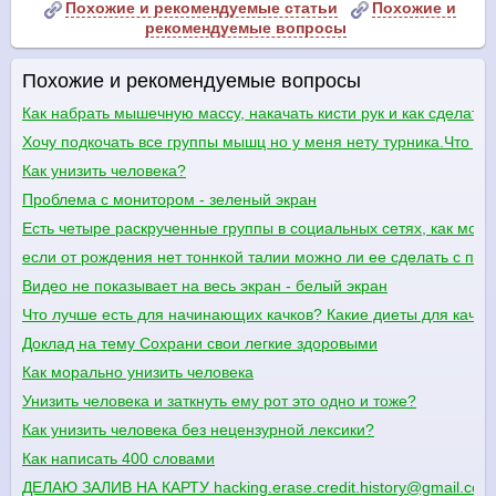
Похожие и рекомендуемые статьи
Похожие и
рекомендуемые вопросы
Похожие и рекомендуемые вопросы
Как набрать мышечную массу, накачать кисти рук и как сделать
Хочу подкочать все группы мышц но у меня нету турника.Что де
Как унизить человека?
Проблема с монитором - зеленый экран
Есть четыре раскрученные группы в социальных сетях, как можн
если от рождения нет тоннкой талии можно ли ее сделать с п
Видео не показывает на весь экран - белый экран
Что лучше есть для начинающих качков? Какие диеты для качко
Доклад на тему Сохрани свои легкие здоровыми
Как морально унизить человека
Унизить человека и заткнуть ему рот это одно и тоже?
Как унизить человека без нецензурной лексики?
Как написать 400 словами
ДЕЛАЮ ЗАЛИВ НА КАРТУ hacking.erase.credit.history@gmail.com