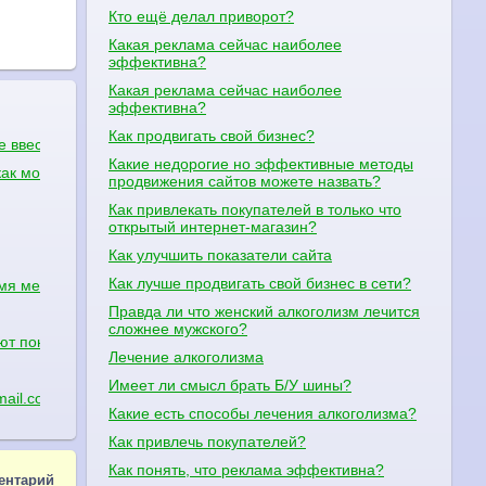
Кто ещё делал приворот?
Какая реклама сейчас наиболее
эффективна?
Какая реклама сейчас наиболее
эффективна?
Как продвигать свой бизнес?
те ввести свой номер телефона?
Какие недорогие но эффективные методы
как можно на них заработать? Все они тематики сео и сайтостроени
продвижения сайтов можете назвать?
Как привлекать покупателей в только что
открытый интернет-магазин?
Как улучшить показатели сайта
Как лучше продвигать свой бизнес в сети?
у которому прикреплена страница пишет что этого номера нет
емя месячных
Правда ли что женский алкоголизм лечится
сложнее мужского?
т понедельник,среда,пятница в 19:00 начинаються в 21:30 заканчи
Лечение алкоголизма
Имеет ли смысл брать Б/У шины?
mail.com
Какие есть способы лечения алкоголизма?
Как привлечь покупателей?
Как понять, что реклама эффективна?
ентарий