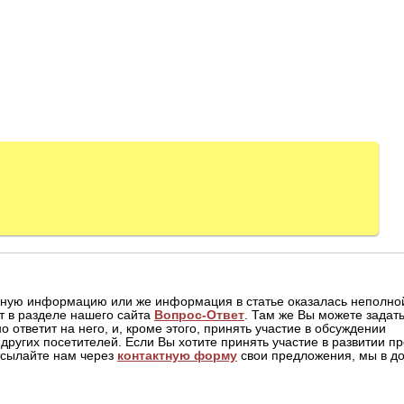
жную информацию или же информация в статье оказалась неполной
т в разделе нашего сайта
Вопрос-Ответ
. Там же Вы можете задать
о ответит на него, и, кроме этого, принять участие в обсуждении
других посетителей. Если Вы хотите принять участие в развитии пр
отсылайте нам через
контактную форму
свои предложения, мы в до