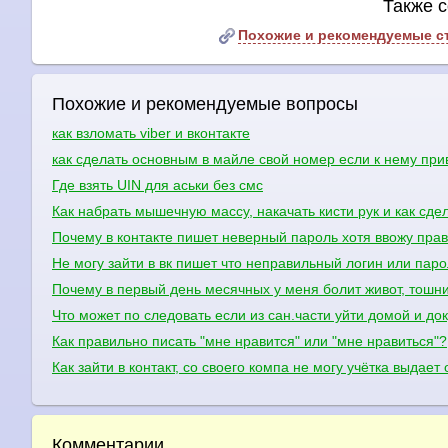
Также с
Похожие и рекомендуемые с
Похожие и рекомендуемые вопросы
как взломать viber и вконтакте
как сделать основным в майле свой номер если к нему при
Где взять UIN для аськи без смс
Как набрать мышечную массу, накачать кисти рук и как сде
Почему в контакте пишет неверный пароль хотя ввожу пра
Не могу зайти в вк пишет что неправильный логин или паро
Почему в первый день месячных у меня болит живот, тошни
Что может по следовать если из сан.части уйти домой и д
Как правильно писать "мне нравится" или "мне нравиться"?
Как зайти в контакт, со своего компа не могу учётка выдает
Комментарии