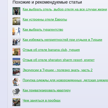
Похожие и рекомендуемые статьи
Как выбрать отель, выбор отеля на все случаи жизни
Как устроены отели Европы
Как выбрать турагентство
Как избежать неприятностей при отдыхе в Турции
Отзыв об отеле banana club, турция
Отзыв об отеле sheraton sharm resort, египет
Экскурсии в Турции - полезно знать, часть 2
Покупка одежды для новорожденных, детская одежд
Как приватизировать квартиру
Чем заняться в пробках