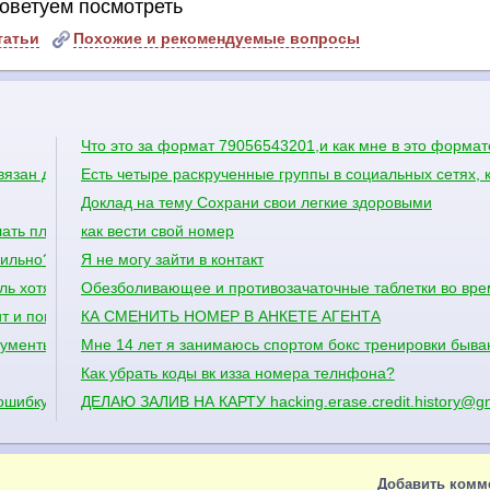
оветуем посмотреть
татьи
Похожие и рекомендуемые вопросы
Что это за формат 79056543201,и как мне в это форма
вязан другой номер
Есть четыре раскрученные группы в социальных сетях, 
Доклад на тему Сохрани свои легкие здоровыми
лать плечи шире?
как вести свой номер
вильно?
Я не могу зайти в контакт
ль хотя все правильно ничего не помогает и когда я ввожу номер 
Обезболивающее и противозачаточные таблетки во вр
т и понос?
КА СМЕНИТЬ НОМЕР В АНКЕТЕ АГЕНТА
окументы дождаться дома?
Мне 14 лет я занимаюсь спортом бокс тренировки бываю
Как убрать коды вк изза номера телнфона?
 ошибку
ДЕЛАЮ ЗАЛИВ НА КАРТУ hacking.erase.credit.history@g
Добавить комм