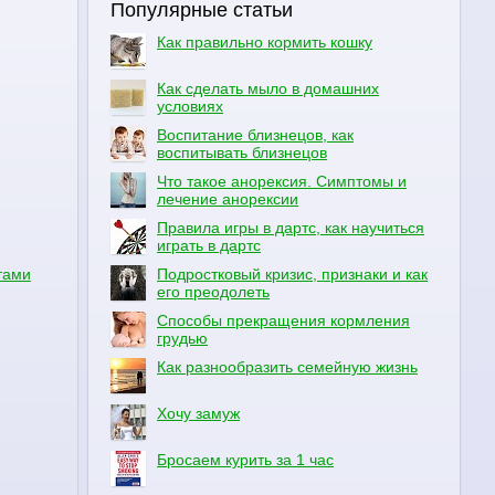
Популярные статьи
Как правильно кормить кошку
Как сделать мыло в домашних
условиях
Воспитание близнецов, как
воспитывать близнецов
Что такое анорексия. Симптомы и
лечение анорексии
Правила игры в дартс, как научиться
играть в дартс
тами
Подростковый кризис, признаки и как
его преодолеть
Способы прекращения кормления
грудью
Как разнообразить семейную жизнь
Хочу замуж
Бросаем курить за 1 час