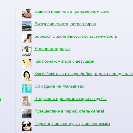
Ошибки новичков в тренажерном зале
Экскурсии египта, остров тиран
Боремся с застенчивостью, застенчивость
Утренняя зарядка
Как познакомиться с девушкой
Как избавиться от аэрофобии, страха перед полё
Об отдыхе на Мальдивах
а
Что учесть при организации свадьбы
Путешествие в париж, отель central
Пирсинг, пирсинг пупка, пирсинг языка