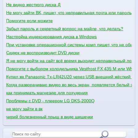
Не видно жесткого диска Д
Не могу зайти ВК, пишет, что неправильная почта или пароль
Помогите если можите
Забыл пароль и секретный вопрос на майле, что делать?
Настройка индексирования диска в Windows
При установке операционной системы комп пишет, что не обнар
Сидюк не воспроизводит DVD диски
Я не могу войти на сайт всё время выходит неправильный логин 
Помогите с выбором холодильника Vestfrost FX 435 M или Whir
Купил жк Panasonic Tx-LR42U20 через USB внешний жёсткий диск 
Когда разворачиваю видео во весь экран, появляется белый экр
как принимать магнезию для похудения
Проблемы c DVD - плеером LG DKS-2000Q
не могу зайти в вк
чирий болезненный прыщ в виде шишечки