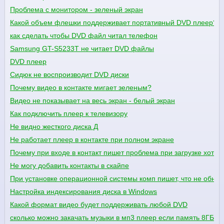
Проблема с монитором - зеленый экран
Какой объем флешки поддерживает портативный DVD плеер?
как сделать чтобы DVD файл читал телефон
Samsung GT-S5233T не читает DVD файлы
DVD плеер
Сидюк не воспроизводит DVD диски
Почему видео в контакте мигает зеленым?
Видео не показывает на весь экран - белый экран
Как подключить плеер к телевизору
Не видно жесткого диска Д
Не работает плеер в контакте при полном экране
Почему при входе в контакт пишет проблема при загрузке хотя 
Не могу добавить контакты в скайпе
При установке операционной системы комп пишет, что не обнар
Настройка индексирования диска в Windows
Какой формат видео будет поддерживать любой DVD
сколько можно закачать музыки в мп3 плеер если память 8ГБ??