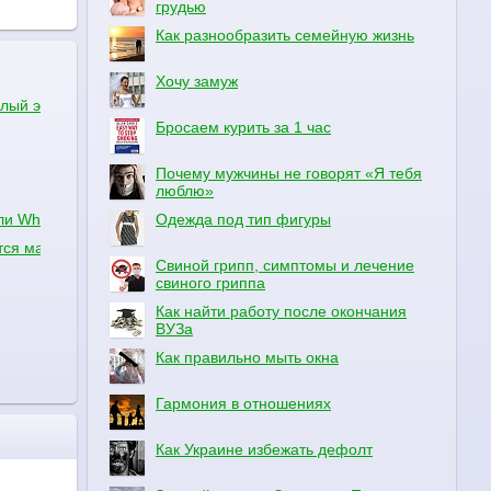
грудью
Как разнообразить семейную жизнь
Хочу замуж
елый экран
Бросаем курить за 1 час
Почему мужчины не говорят «Я тебя
люблю»
ли Whirlpool 3746 A+NFCX
Одежда под тип фигуры
тся маленьким!?
Свиной грипп, симптомы и лечение
свиного гриппа
Как найти работу после окончания
ВУЗа
Как правильно мыть окна
 я прошу помогите
Гармония в отношениях
Как Украине избежать дефолт