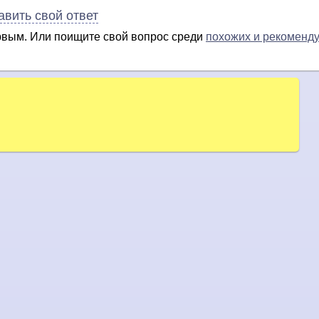
авить свой ответ
ервым. Или поищите свой вопрос среди
похожих и рекоменд