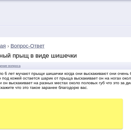
ая
›
Вопрос-Ответ
ный прыщ в виде шишечки
ение вопроса
ло 6 лет мучают прыщи шишички когда они выскакивают они очень 
о под кожей остается шарик от прыща выскакивает он на ногах око
 он выскакивает на разных местах около половых губ что это за ди
кажите что это такое заранее благодорю вас.