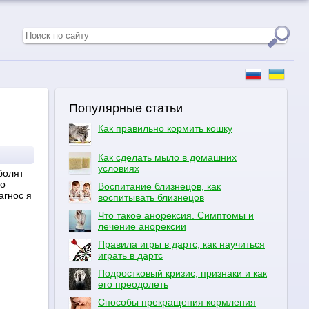
Популярные статьи
Как правильно кормить кошку
Как сделать мыло в домашних
условиях
болят
ло
Воспитание близнецов, как
агнос я
воспитывать близнецов
Что такое анорексия. Симптомы и
лечение анорексии
Правила игры в дартс, как научиться
играть в дартс
Подростковый кризис, признаки и как
его преодолеть
Способы прекращения кормления