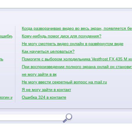
Когда разворачиваю видео во весь экран, появляется б
 ошибку
Кому-нибудь помог диск для похудения?
Не могу смотреть видео онлайн в развёрнутом виде
Как научиться целоваться?
ль
Помогите с выбором холодильника Vestfrost FX 435 M и
При воспроизведении полного экрана онлай он станови
не могу зайти в вк
Не могу ввести секретный вопрос на mail.ru
Я не могу зайти в контакт
огин или пароль но я видела чо кто то заходит мой сайт но ето не
Ошибка 324 в контакте