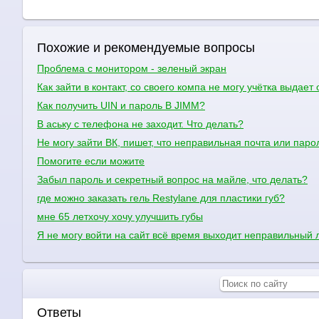
Похожие и рекомендуемые вопросы
Проблема с монитором - зеленый экран
Как зайти в контакт, со своего компа не могу учётка выдает
Как получить UIN и пароль В JIMM?
В аську с телефона не заходит. Что делать?
Не могу зайти ВК, пишет, что неправильная почта или паро
Помогите если можите
Забыл пароль и секретный вопрос на майле, что делать?
где можно заказать гель Restylane для пластики губ?
мне 65 летхочу хочу улучшить губы
Я не могу войти на сайт всё время выходит неправильный л
Ответы