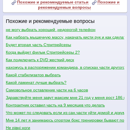
Похожие и рекомендуемые статьи
Похожие и
рекомендуемые вопросы
Похожие и рекомендуемые вопросы
не могу выбрать хороший ,недорогой телефон
Как набрать мышечную массу, накачать кисти рук и как сделать
Будет вторая часть Стритрейсеры
Когда выйдет фильм Стритрейсеры 2?
Как подключить к DVD жесткий диск
нахожусь в распоряжении командира, в списках части другого ко
Какой стабилизатор выбрать
Какой ламинат лучше выбрать?
Самовольное оставление части на 6 часов
Здравствуйте меня завут максим мне 21 год у меня рост 186 ве
Контрактник оставил часть на 9 месяцев что делать
Что может по следовать если из сан.части уйти домой и докум
Мне 14 лет я занимаюсь спортом бокс тренировки бывают понед
Не рівні ноги