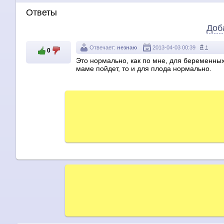
Ответы
Доб
#
↑
Отвечает:
незнаю
2013-04-03 00:39
0
Это нормально, как по мне, для беременных
маме пойдет, то и для плода нормально.