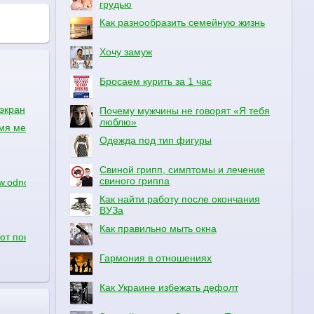
грудью
Как разнообразить семейную жизнь
Хочу замуж
Бросаем курить за 1 час
экран, а становится белым
Почему мужчины не говорят «Я тебя
люблю»
емя месячных
Одежда под тип фигуры
Свиной грипп, симптомы и лечение
свиного гриппа
.odnoklassniki.ru
Как найти работу после окончания
ВУЗа
Как правильно мыть окна
т понедельник,среда,пятница в 19:00 начинаються в 21:30 заканчи
Гармония в отношениях
Как Украине избежать дефолт