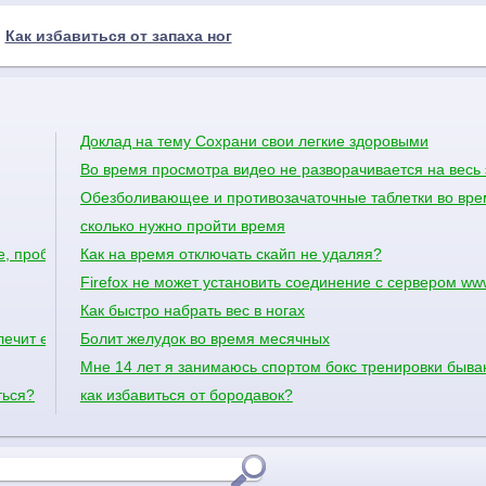
:
Как избавиться от запаха ног
Доклад на тему Сохрани свои легкие здоровыми
Во время просмотра видео не разворачивается на весь 
Обезболивающее и противозачаточные таблетки во вр
сколько нужно пройти время
е, проблему с сосудами!
Как на время отключать скайп не удаляя?
Firefox не может установить соединение с сервером www
Как быстро набрать вес в ногах
лечит ету балезну по цаветайти мне жду отвта
Болит желудок во время месячных
Мне 14 лет я занимаюсь спортом бокс тренировки бываю
ться?
как избавиться от бородавок?