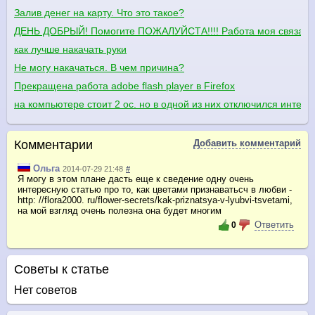
Залив денег на карту. Что это такое?
ДЕНЬ ДОБРЫЙ! Помогите ПОЖАЛУЙСТА!!!! Работа моя связана м
как лучше накачать руки
Не могу накачаться. В чем причина?
Прекращена работа adobe flash player в Firefox
на компьютере стоит 2 ос. но в одной из них отключился интерн
Комментарии
Добавить комментарий
Ольга
2014-07-29 21:48
#
Я могу в этом плане дасть еще к сведение одну очень
интересную статью про то, как цветами признаватьсч в любви -
http: //flora2000. ru/flower-secrets/kak-priznatsya-v-lyubvi-tsvetami,
на мой взгляд очень полезна она будет многим
Ответить
0
Советы к статье
Нет советов