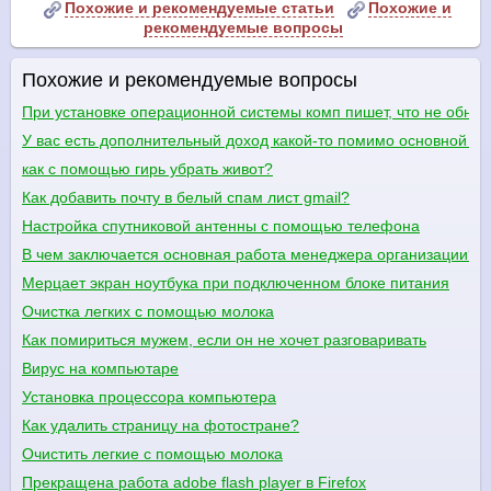
Похожие и рекомендуемые статьи
Похожие и
рекомендуемые вопросы
Похожие и рекомендуемые вопросы
При установке операционной системы комп пишет, что не обнар
У вас есть дополнительный доход какой-то помимо основной в
как с помощью гирь убрать живот?
Как добавить почту в белый спам лист gmail?
Настройка спутниковой антенны с помощью телефона
В чем заключается основная работа менеджера организации?
Мерцает экран ноутбука при подключенном блоке питания
Очистка легких с помощью молока
Как помириться мужем, если он не хочет разговаривать
Вирус на компьютаре
Установка процессора компьютера
Как удалить страницу на фотостране?
Очистить легкие с помощью молока
Прекращена работа adobe flash player в Firefox