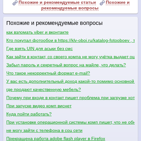
Похожие и рекомендуемые статьи
Похожие и
рекомендуемые вопросы
Похожие и рекомендуемые вопросы
как взломать viber и вконтакте
Кто покупал фотообои в https://klv-oboi.ru/katalog-fotooboev ,
Где взять UIN для аськи без смс
Как зайти в контакт, со своего компа не могу учётка выдает ошиб
Забыл пароль и секретный вопрос на майле, что делать?
Что такое некорректный формат e-mail?
У вас есть дополнительный доход какой-то помимо основной в
где продают качественную мебель?
Почему при входе в контакт пишет проблема при загрузке хотя 
При запуске видео комп виснет
Куда пойти работать?
При установке операционной системы комп пишет, что не обнар
не могу зайти с телефона в соц сети
Прекращена работа adobe flash player в Firefox