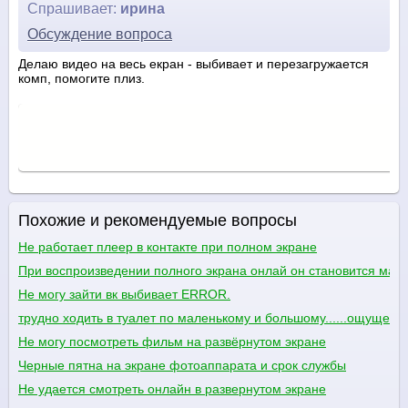
Спрашивает:
ирина
Обсуждение вопроса
Делаю видео на весь екран - выбивает и перезагружается
комп, помогите плиз.
Похожие и рекомендуемые вопросы
Не работает плеер в контакте при полном экране
При воспроизведении полного экрана онлай он становится мал
Не могу зайти вк выбивает ERROR.
трудно ходить в туалет по маленькому и большому......ощущен
Не могу посмотреть фильм на развёрнутом экране
Черные пятна на экране фотоаппарата и срок службы
Не удается смотреть онлайн в развернутом экране