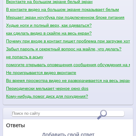
Вконтакте на большом экране белый экран
В контакте видео на большом экране показывает белым
Мерцает экран ноутбука при подключенном блоке питания
Худые ноги и полный верх, как одеваться?
как сделать видио в скайпе на весь екран?
Почему при входе в контакт пишет проблема при загрузке хотя 
Забыл пароль и секретный вопрос на майле, что делать?
не попасть в аську
помогите открывать оповещения,сообщения,обсуждения на мое
Не проигрывается видео вконтакте
Во время просмотра видео не разворачивается на весь экран, 
Периодически мелькает черное окно dos
Кому-нибудь помог диск для похудения?
Ответы
Добавить свой ответ