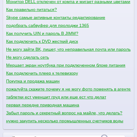
Монитор DELL отключен от компа и мигает разными цветами
Как правильно питаться?
Skype самые активные контакты редактирование
подобрать сабвуфер для пролоджи 1365
Как получить UIN и пароль В JIMM?
Как подключить к DVD жесткий диск
Не могу зайти ВК, пишет, что неправильная почта или пароль
Не могу сделать сеть
Мерцает экран ноутбука при подключенном блоке питания
Как подключить плеер к телевизору
Покупка и продажа машин
пожалуйта скажите почему я не могу фото поменять в агенте м
таблетки ест уменшит груд или еше ест что делат
первая передне приводная машина
Забыл пароль и секретный вопрос на майле, что делать?
нужно закупить несколько промышленных счетчиков воды