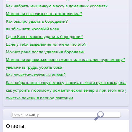
Как набрать мышечную массу в домашних условиях
Можно ли вылечиться от алкоголизма?
Как быстро удалить бородавки?
як збільшити чоловічій член
Где в Киеве можно удалить бородавки?
Есле у тебя выделение из члена что это?
Мокнет рана после удаления бородавки
Можно ли заразиться через минет или влагалищную смазку?
увеличить грудь, убрать бока
Как почистить кожаный диван?
Как набрать мышечную массу, накачать кисти рук и как сделать
как устроить любимому романтический вечер и при этом его уди
очистка печени в период лактации
Ответы