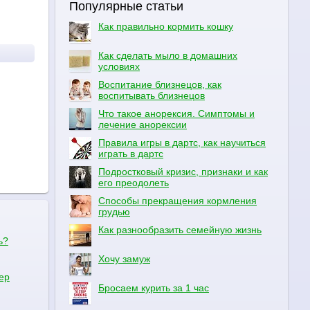
Популярные статьи
Как правильно кормить кошку
Как сделать мыло в домашних
условиях
Воспитание близнецов, как
воспитывать близнецов
Что такое анорексия. Симптомы и
лечение анорексии
Правила игры в дартс, как научиться
играть в дартс
Подростковый кризис, признаки и как
его преодолеть
Способы прекращения кормления
грудью
Как разнообразить семейную жизнь
ь?
Хочу замуж
ер
Бросаем курить за 1 час