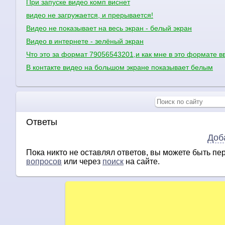
При запуске видео комп виснет
видео не загружается, и прерывается!
Видео не показывает на весь экран - белый экран
Видео в интернете - зелёный экран
Что это за формат 79056543201,и как мне в это формате 
В контакте видео на большом экране показывает белым
Ответы
Доб
Пока никто не оставлял ответов, вы можете быть п
вопросов
или через
поиск
на сайте.