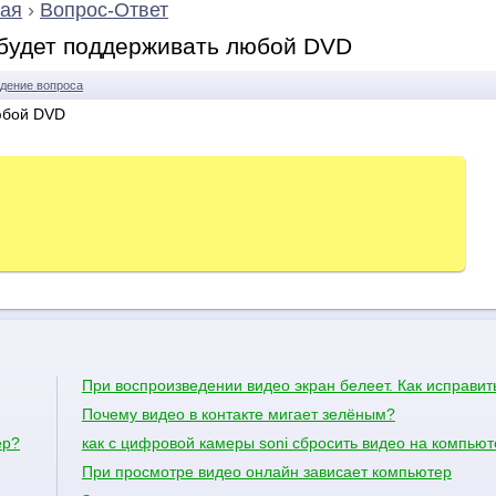
ая
›
Вопрос-Ответ
будет поддерживать любой DVD
дение вопроса
юбой DVD
При воспроизведении видео экран белеет. Как исправит
Почему видео в контакте мигает зелёным?
ер?
как с цифровой камеры soni сбросить видео на компьют
При просмотре видео онлайн зависает компьютер