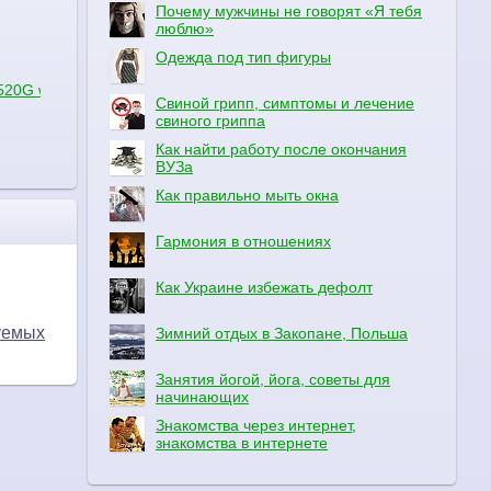
Почему мужчины не говорят «Я тебя
люблю»
Одежда под тип фигуры
5520G windows xp???
Свиной грипп, симптомы и лечение
свиного гриппа
Как найти работу после окончания
ВУЗа
Как правильно мыть окна
Гармония в отношениях
Как Украине избежать дефолт
уемых
Зимний отдых в Закопане, Польша
Занятия йогой, йога, советы для
начинающих
Знакомства через интернет,
знакомства в интернете