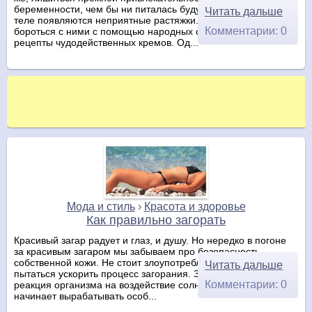
беременности, чем бы ни питалась будущая мамочка, на
Читать дальше
теле появляются неприятные растяжки. Медики советуют
Комментарии: 0
бороться с ними с помощью народных средств, выписывая
рецепты чудодейственных кремов. Од...
Мода и стиль
›
Красота и здоровье
Как правильно загорать
Красивый загар радует и глаз, и душу. Но нередко в погоне
за красивым загаром мы забываем про безопасность
собственной кожи. Не стоит злоупотреблять солнцем и
Читать дальше
пытаться ускорить процесс загорания. Загар – это защитная
Комментарии: 0
реакция организма на воздействие солнечных лучей. Кожа
начинает вырабатывать особ...