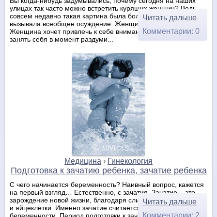
Вы когда-нибудь задумывались, почему сегодня на наших
улицах так часто можно встретить курящих женщин? Ведь
совсем недавно такая картина была большой редкостью и
Читать дальше
вызывала всеобщее осуждение. Женщина хочет свободы.
Комментарии: 0
Женщина хочет привлечь к себе внимание, ей нужно чем-то
занять себя в момент раздуми...
Медицина
›
Гинекология
Подготовка к зачатию ребенка, зачатие ребенка
С чего начинается беременность? Наивный вопрос, кажется
на первый взгляд… Естественно, с зачатия. Зачатие – это
зарождение новой жизни, благодаря слиянию сперматозоида
Читать дальше
и яйцеклетки. Именно зачатие считается началом
Комментарии: 2
беременности. Период подготовки к зачатию называется