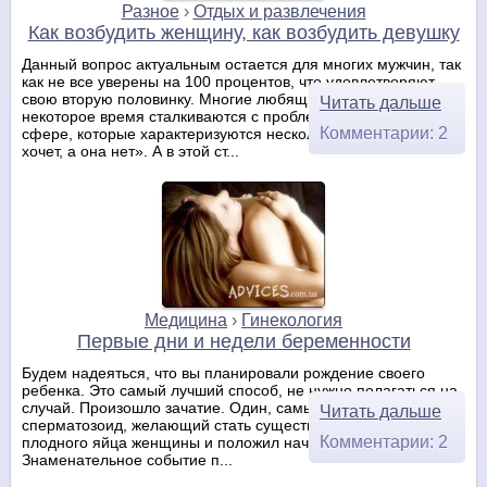
Разное
›
Отдых и развлечения
Как возбудить женщину, как возбудить девушку
Данный вопрос актуальным остается для многих мужчин, так
как не все уверены на 100 процентов, что удовлетворяют
свою вторую половинку. Многие любящие пары через
Читать дальше
некоторое время сталкиваются с проблемами в интимной
Комментарии: 2
сфере, которые характеризуются несколькими словами: «он
хочет, а она нет». А в этой ст...
Медицина
›
Гинекология
Первые дни и недели беременности
Будем надеяться, что вы планировали рождение своего
ребенка. Это самый лучший способ, не нужно полагаться на
случай. Произошло зачатие. Один, самый шустрый и бойкий
Читать дальше
сперматозоид, желающий стать существом разумным, достиг
Комментарии: 2
плодного яйца женщины и положил начало новой жизни.
Знаменательное событие п...