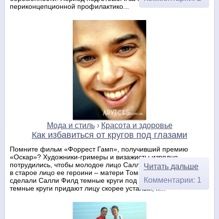
периконцепционной профилактико...
Мода и стиль
›
Красота и здоровье
Как избавиться от кругов под глазами
Помните фильм «Форрест Гамп», получивший премию
«Оскар»? Художники-гримеры и визажисты изрядно
потрудились, чтобы молодое лицо Салли Филд превратилось
Читать дальше
в старое лицо ее героини – матери Тома Хэнкса. Они
Комментарии: 1
сделали Салли Филд темные круги под глазами. Правда,
темные круги придают лицу скорее усталый, н...