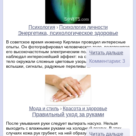
Психология
›
Психология личности
Энергетика, психологическое здоровье
В советское время инженер Кирлиан проводил интересные
опыты. Он фотографировал человеческое тело, подсвечивая
его высокочастотным электрическим полем. Инженер
Читать дальше
наблюдал интереснейший эффект: на снимках человеческое
Комментарии: 3
тело окружали сложные цветовые узоры. Различные
вспышки, сигналы, радужные переливы ...
Мода и стиль
›
Красота и здоровье
Правильный уход за руками
После умывания руки следует вытирать насухо. Нельзя
выходить с влажными руками на холодный воздух. В этих
случаях кожа рук грубеет, на ней образуются ссадины и
Читать дальше