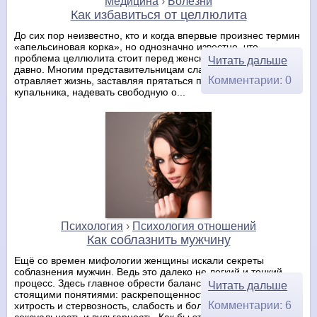
Медицина
›
Болезни
Как избавиться от целлюлита
До сих пор неизвестно, кто и когда впервые произнес термин
«апельсиновая корка», но однозначно известно, что
проблема целлюлита стоит перед женским населением уже
Читать дальше
давно. Многим представительницам слабого пола целлюлит
Комментарии: 0
отравляет жизнь, заставляя прятаться под шорты
купальника, надевать свободную о...
Психология
›
Психология отношений
Как соблазнить мужчину
Ещё со времен мифологии женщины искали секреты
соблазнения мужчин. Ведь это далеко не легкий и тонкий
процесс. Здесь главное обрести баланс между такими рядом
Читать дальше
стоящими понятиями: раскрепощенность и пошлость,
Комментарии: 6
хитрость и стервозность, слабость и болезненность,
сексуальность и вульгарность. Как бы это ...