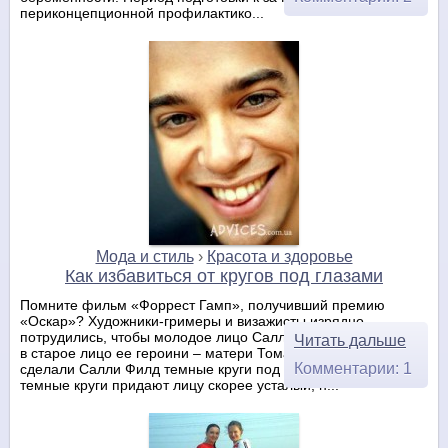
периконцепционной профилактико...
Мода и стиль
›
Красота и здоровье
Как избавиться от кругов под глазами
Помните фильм «Форрест Гамп», получивший премию
«Оскар»? Художники-гримеры и визажисты изрядно
потрудились, чтобы молодое лицо Салли Филд превратилось
Читать дальше
в старое лицо ее героини – матери Тома Хэнкса. Они
Комментарии: 1
сделали Салли Филд темные круги под глазами. Правда,
темные круги придают лицу скорее усталый, н...