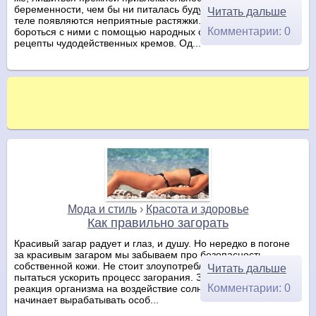
беременности, чем бы ни питалась будущая мамочка, на
Читать дальше
теле появляются неприятные растяжки. Медики советуют
Комментарии: 0
бороться с ними с помощью народных средств, выписывая
рецепты чудодейственных кремов. Од...
Мода и стиль
›
Красота и здоровье
Как правильно загорать
Красивый загар радует и глаз, и душу. Но нередко в погоне
за красивым загаром мы забываем про безопасность
собственной кожи. Не стоит злоупотреблять солнцем и
Читать дальше
пытаться ускорить процесс загорания. Загар – это защитная
Комментарии: 0
реакция организма на воздействие солнечных лучей. Кожа
начинает вырабатывать особ...