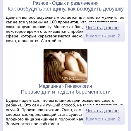
Разное
›
Отдых и развлечения
Как возбудить женщину, как возбудить девушку
Данный вопрос актуальным остается для многих мужчин, так
как не все уверены на 100 процентов, что удовлетворяют
свою вторую половинку. Многие любящие пары через
Читать дальше
некоторое время сталкиваются с проблемами в интимной
Комментарии: 2
сфере, которые характеризуются несколькими словами: «он
хочет, а она нет». А в этой ст...
Медицина
›
Гинекология
Первые дни и недели беременности
Будем надеяться, что вы планировали рождение своего
ребенка. Это самый лучший способ, не нужно полагаться на
случай. Произошло зачатие. Один, самый шустрый и бойкий
Читать дальше
сперматозоид, желающий стать существом разумным, достиг
Комментарии: 2
плодного яйца женщины и положил начало новой жизни.
Знаменательное событие п...