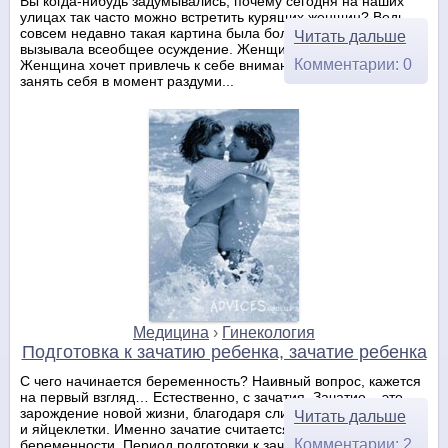
Вы когда-нибудь задумывались, почему сегодня на наших
улицах так часто можно встретить курящих женщин? Ведь
совсем недавно такая картина была большой редкостью и
Читать дальше
вызывала всеобщее осуждение. Женщина хочет свободы.
Комментарии: 0
Женщина хочет привлечь к себе внимание, ей нужно чем-то
занять себя в момент раздуми...
Медицина
›
Гинекология
Подготовка к зачатию ребенка, зачатие ребенка
С чего начинается беременность? Наивный вопрос, кажется
на первый взгляд… Естественно, с зачатия. Зачатие – это
зарождение новой жизни, благодаря слиянию сперматозоида
Читать дальше
и яйцеклетки. Именно зачатие считается началом
Комментарии: 2
беременности. Период подготовки к зачатию называется