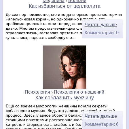
Медицина
›
Болезни
Как избавиться от целлюлита
До сих пор неизвестно, кто и когда впервые произнес термин
«апельсиновая корка», но однозначно известно, что
проблема целлюлита стоит перед женским населением уже
Читать дальше
давно. Многим представительницам слабого пола целлюлит
Комментарии: 0
отравляет жизнь, заставляя прятаться под шорты
купальника, надевать свободную о...
Психология
›
Психология отношений
Как соблазнить мужчину
Ещё со времен мифологии женщины искали секреты
соблазнения мужчин. Ведь это далеко не легкий и тонкий
процесс. Здесь главное обрести баланс между такими рядом
Читать дальше
стоящими понятиями: раскрепощенность и пошлость,
Комментарии: 6
хитрость и стервозность, слабость и болезненность,
сексуальность и вульгарность. Как бы это ...