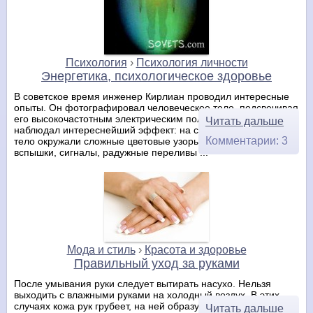
Психология
›
Психология личности
Энергетика, психологическое здоровье
В советское время инженер Кирлиан проводил интересные
опыты. Он фотографировал человеческое тело, подсвечивая
его высокочастотным электрическим полем. Инженер
Читать дальше
наблюдал интереснейший эффект: на снимках человеческое
Комментарии: 3
тело окружали сложные цветовые узоры. Различные
вспышки, сигналы, радужные переливы ...
Мода и стиль
›
Красота и здоровье
Правильный уход за руками
После умывания руки следует вытирать насухо. Нельзя
выходить с влажными руками на холодный воздух. В этих
случаях кожа рук грубеет, на ней образуются ссадины и
Читать дальше