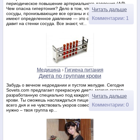
периодическое повышение артериального давления (АД).
Чем опасна гипертония? Дело в том, что кровеносные
Читать дальше
сосуды, пронизывающие все органы и системы нашего тела
Комментарии: 1
имеют определенное давление — это сила, с которой кровь
давит на стенки сосуда. Все знают, чт...
Медицина
›
Гигиена питания
Диета по группам крови
Забудь о вечном недоедании и пустом желудке. Сегодня
Sovets.com предлагает прекрасную диету, можно сказать
разработанную специально под каждого – диету по группам
Читать дальше
крови. Ты сможешь наслаждаться пищей на протяжении
Комментарии: 0
всего дня и не чувствовать укоров совести. Все, что для этого
нужно – твоя группа кр...