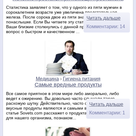
Статистика заявляет о том, что у одного из пяти мужчин в
сорокалетнем возрасте уже увеличена предстательная
железа. После сорока двое из пяти знают о болезни не
Читать дальше
понаслышке. Если Вы читаете эту статью, значит, Вы или
Комментарии: 14
Ваши близкие столкнулись с данной проблемой и стоит
вопрос о быстром и качественном ...
Медицина
›
Гигиена питания
Самые вредные продукты
Все самое приятное в этом мире либо аморально, либо
ведет к ожирению. Вы довольно часто слышали такую
расхожую шутку. Действительно, часто случается, что самые
Читать дальше
вкусные продукты являются и самыми вредными. В этой
Комментарии: 1
статье Sovets.com расскажет о продуктах, которые вредны
для нашего организма, познаком...