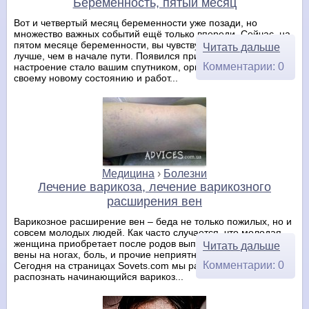
Беременность, пятый месяц
Вот и четвертый месяц беременности уже позади, но
множество важных событий ещё только впереди. Сейчас, на
пятом месяце беременности, вы чувствуете себя гораздо
Читать дальше
лучше, чем в начале пути. Появился прилив сил, хорошее
Комментарии: 0
настроение стало вашим спутником, организм привык к
своему новому состоянию и работ...
Медицина
›
Болезни
Лечение варикоза, лечение варикозного
расширения вен
Варикозное расширение вен – беда не только пожилых, но и
совсем молодых людей. Как часто случается, что молодая
женщина приобретает после родов выпуклые узловатые
Читать дальше
вены на ногах, боль, и прочие неприятности варикоза.
Комментарии: 0
Сегодня на страницах Sovets.com мы рассмотрим, как
распознать начинающийся варикоз...