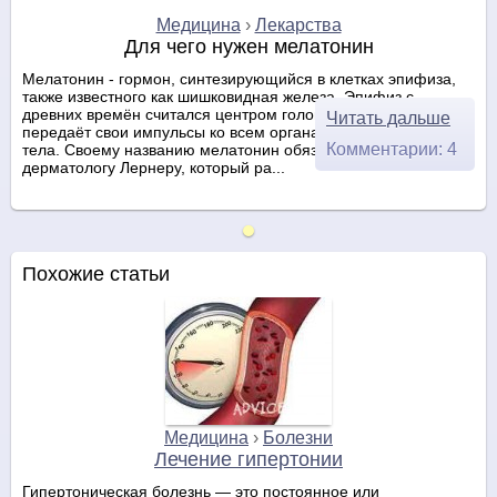
Медицина
›
Лекарства
Для чего нужен мелатонин
Мелатонин - гормон, синтезирующийся в клетках эпифиза,
также известного как шишковидная железа. Эпифиз с
древних времён считался центром головного мозга, который
Читать дальше
передаёт свои импульсы ко всем органам человеческого
Комментарии: 4
тела. Своему названию мелатонин обязан американскому
дерматологу Лернеру, который ра...
Похожие статьи
Медицина
›
Болезни
Лечение гипертонии
Гипертоническая болезнь — это постоянное или