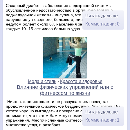
Сахарный диабет - заболевание эндокринной системы,
обусловленное недостаточностью в организме гормона
поджелудочной железы - инсулина, что влечёт за собой
Читать дальше
нарушение углеводного, белкового, жирового обмена. Этим
Комментарии: 0
недугом болеет около 6% населения земного шара. И
каждые 10- 15 лет число больных удва...
Мода и стиль
›
Красота и здоровье
Влияние физических упражнений или с
фитнессом по жизни
"Ничто так не истощает и не разрушает человека, как
продолжительное физическое бездействие" Аристотель Вы
хотите хорошо выглядеть и прекрасно себя чувствовать? И
Читать дальше
понимаете, что в этом Вам могут помочь физические
Комментарии: 1
упражнения. Многочисленные фитнесс–клубы предлагают
множество услуг, и разобрат...