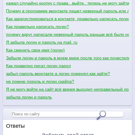
нажал случайно кнопку с права ..выйти.. теперь не могу зайт
Почему в программе вконтакте пишет неверный пароль или лог
Как зарегистрироваться в контакте, правильно написать логин
Как правильно написать логин?
почему вдруг написали неверный пароль раньше всё было нор
Я забыла логин и пароль на mail. ru
Как сменить свое имя (логин)
Забыли логин и пароль в моем мире после того как почистили к
Как правилно писат логин парол
забыл пароль вконтакте а логин поменял как зайти?
не помню пороль и логин скайпа?
Я не могу войти на сайт всё время выходит неправильный логин 
забыла логин и пароль
Ответы