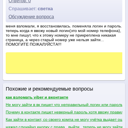
Ответов: 0
Спрашивает:
светка
Обсуждение вопроса
меня взломали, я восстановилась. поменяла логин и пароль.
теперь когда я ввожу новый логин(это мой номер телефона),
то мне пишут, что к этому номеру не прикреплена никакая
страница, а через старый номер уже нельзя зайти...
ПОМОГИТЕ ПОЖАЛУЙСТА!!!
Похожие и рекомендуемые вопросы
как взломать viber и вконтакте
Не могу зайти в вк пишет что неправильный логин или пароль х
Почему в контакте пишет неверный пароль хотя ввожу правиль
Как зайти в контакт, со своего компа не могу учётка выдает ошиб
нажал случайно кнопку с права ..выйти.. теперь не могу зайт