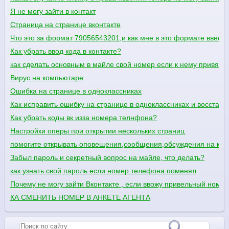
Я не могу зайти в контакт
Страница на странице вконтакте
Что это за формат 79056543201,и как мне в это формате ввест
Как убрать ввод кода в контакте?
как сделать основным в майле свой номер если к нему привяза
Вирус на компьютаре
Ошибка на странице в одноклассниках
Как исправить ошибку на странице в одноклассниках и восста
Как убрать коды вк изза номера телнфона?
Настройки оперы при открытии нескольких страниц
помогите открывать оповещения,сообщения,обсуждения на мое
Забыл пароль и секретный вопрос на майле, что делать?
как узнать свой пароль если номер телефона поменял
Почему не могу зайти Вконтакте , если ввожу привельный номе
КА СМЕНИТЬ НОМЕР В АНКЕТЕ АГЕНТА