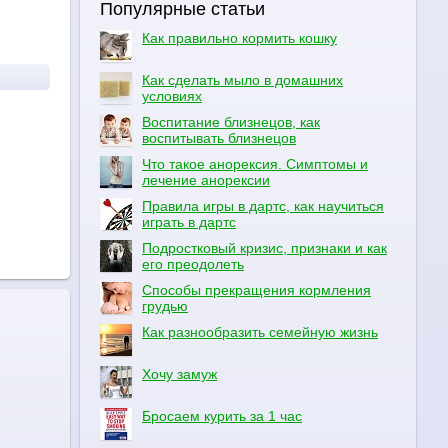
Популярные статьи
Как правильно кормить кошку
Как сделать мыло в домашних
условиях
Воспитание близнецов, как
воспитывать близнецов
Что такое анорексия. Симптомы и
лечение анорексии
Правила игры в дартс, как научиться
играть в дартс
Подростковый кризис, признаки и как
его преодолеть
Способы прекращения кормления
грудью
Как разнообразить семейную жизнь
Хочу замуж
Бросаем курить за 1 час