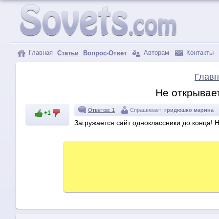
Главная
Авторам
Контакты
Статьи
Вопрос-Ответ
Главн
Не открывае
Ответов: 1
Спрашивает:
гридюшко марина
+1
Загружается сайт одноклассники до конца! Н