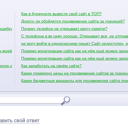
Как в буржунете вывести свой сайт в ТОП?
Дорого ли обойдется продвижение сайта за границей?
 ошибку
Почему телефон не открывает карту памяти?
С телефона в вк сижу хорошо. Открывает все, не отпра
не могу войти в однокласники пишет Сайт недоступен, и
 моей странице.
Помимо монетизации сайта как на нём ещё можно зара
Помимо монетизации сайта как на нём ещё можно зара
огин или пароль но я видела чо кто то заходит мой сайт но ето не
Как заработать на своём сайте?
Какие примерно цены на продвижение сайтов за грани
Какие бюджетные варианты для продвижения сайта пр
авить свой ответ