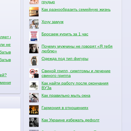
грудью
Как разнообразить семейную жизнь
Хочу замуж
Бросаем курить за 1 час
вляет сообщения.
ли нет подключения к интернету.
Почему мужчины не говорят «Я тебя
люблю»
батывать?
Одежда под тип фигуры
батывать?
 я прошу помогите
Свиной грипп, симптомы и лечение
цей?
свиного гриппа
именимы для интернет-магазина?
Как найти работу после окончания
ВУЗа
Как правильно мыть окна
Гармония в отношениях
Как Украине избежать дефолт