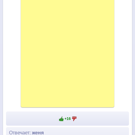
+16
Отвечает:
женя